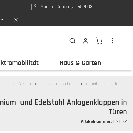
Made in Germany seit 2003
Warenkorb ent
ektromobilität
Haus & Garten
Out
Briefkästen
Ersatzteile & Zubehör
Sicherheitsbauteile
inium- und Edelstahl-Anlagenklappen in
Türen
Artikelnummer:
BML-KV