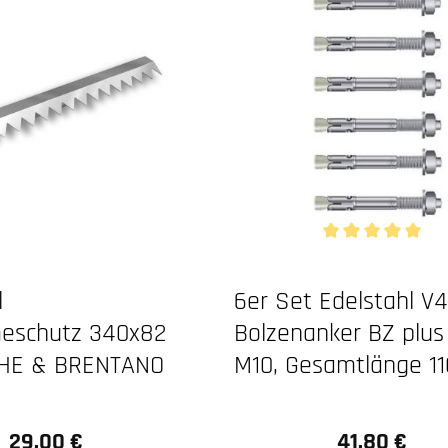
Durchschnittliche 
l
6er Set Edelstahl V
eschutz 340x82
Bolzenanker BZ plus
THE & BRENTANO
M10, Gesamtlänge 
29,00 €
41,80 €
Regulärer Preis:
Regulärer Preis