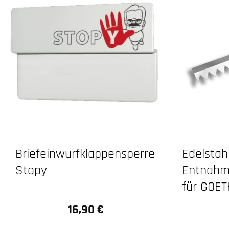
Briefeinwurfklappensperre
Edelstah
Stopy
Entnahm
für GOE
16,90 €
Regulärer Preis: