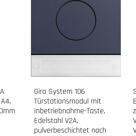
Bewertung von 5 von 5 Sternen
4A
Gira System 106
 A4,
Türstationsmodul mit
110mm
Inbetriebnahme-Taste,
Edelstahl V2A,
pulverbeschichtet nach
: