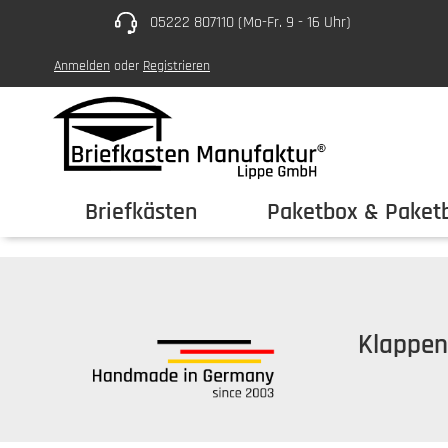
05222 807110 (Mo-Fr. 9 - 16 Uhr)
um Hauptinhalt springen
Zur Hauptnavigation springen
Anmelden
oder
Registrieren
Briefkästen
Paketbox & Paketb
Klappen