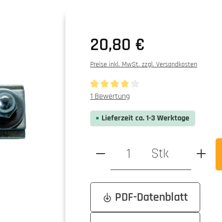
Regulärer Preis:
20,80 €
Preise inkl. MwSt. zzgl. Versandkosten
Durchschnittliche Bewertung von 4 von 5
1 Bewertung
Lieferzeit ca. 1-3 Werktage
Produkt Anzahl: Gib den ge
Stk
PDF-Datenblatt