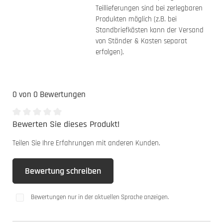
Teillieferungen sind bei zerlegbaren
Produkten möglich (z.B. bei
Standbriefkästen kann der Versand
von Ständer & Kasten separat
erfolgen).
0 von 0 Bewertungen
Bewerten Sie dieses Produkt!
Durchschnittliche Bewertung von 0 von 5 Sternen
Teilen Sie Ihre Erfahrungen mit anderen Kunden.
Bewertung schreiben
Bewertungen nur in der aktuellen Sprache anzeigen.