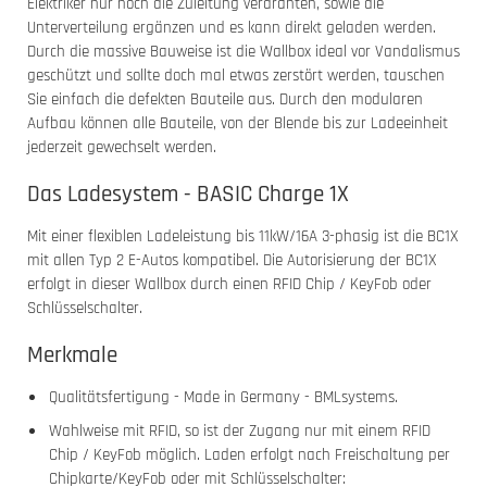
Elektriker nur noch die Zuleitung verdrahten, sowie die
Unterverteilung ergänzen und es kann direkt geladen werden.
Durch die massive Bauweise ist die Wallbox ideal vor Vandalismus
geschützt und sollte doch mal etwas zerstört werden, tauschen
Sie einfach die defekten Bauteile aus. Durch den modularen
Aufbau können alle Bauteile, von der Blende bis zur Ladeeinheit
jederzeit gewechselt werden.
Das Ladesystem - BASIC Charge 1X
Mit einer flexiblen Ladeleistung bis 11kW/16A 3-phasig ist die BC1X
mit allen Typ 2 E-Autos kompatibel. Die Autorisierung der BC1X
erfolgt in dieser Wallbox durch einen RFID Chip / KeyFob oder
Schlüsselschalter.
Merkmale
Qualitätsfertigung - Made in Germany - BMLsystems.
Wahlweise mit RFID, so ist der Zugang nur mit einem RFID
Chip / KeyFob möglich. Laden erfolgt nach Freischaltung per
Chipkarte/KeyFob oder mit Schlüsselschalter: