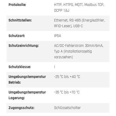
Protokolle:
HTTP, HTTPS, MQTT, Modbus TCP,
OCPP 1.6J
Schnittstellen:
Ethernet, RS-485 (Energiezähler,
RFID-Leser), USB-C
Schutzart:
IP54
Schutzeinrichtung:
AC/DC-Fehlerstrom 30mA/6mA,
Typ A (installationsseitig
vorzusehen)
Schutzklasse:
I
Umgebungstemperatur
-25 °C bis +40 °C
Betrieb:
Umgebungstemperatur
-35 °C bis +70 °C
Lagerung:
Zugangsschutz:
Schlüsselschalter