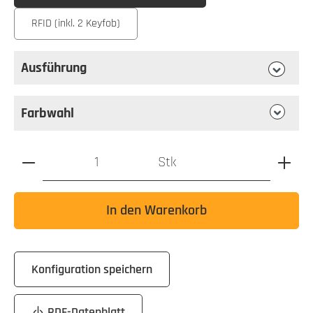
RFID (inkl. 2 Keyfob)
Ausführung
auswählen
Ausführung
Farbwahl
Produkt Anzahl: Gib den gewünschten Wert ein oder benutz
Stk
In den Warenkorb
Konfiguration speichern
PDF-Datenblatt