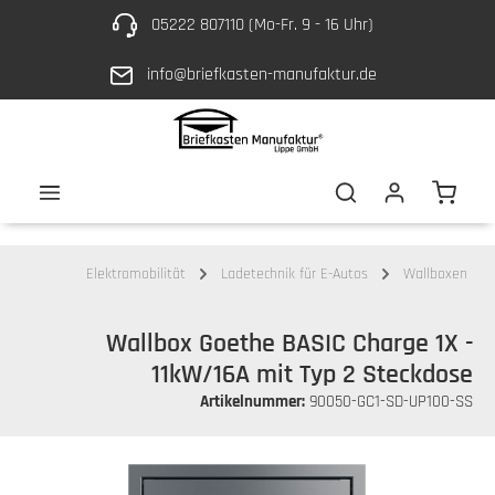
05222 807110 (Mo-Fr. 9 - 16 Uhr)
Zum Hauptinhalt springen
info@briefkasten-manufaktur.de
Waren
Elektromobilität
Ladetechnik für E-Autos
Wallboxen
Wallbox Goethe BASIC Charge 1X -
11kW/16A mit Typ 2 Steckdose
Artikelnummer:
90050-GC1-SD-UP100-SS
Bildergalerie überspringen