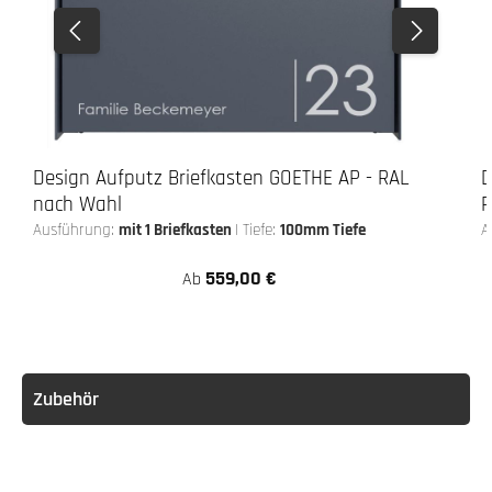
Design Aufputz Briefkasten GOETHE AP - RAL
D
nach Wahl
R
Ausführung:
mit 1 Briefkasten
|
Tiefe:
100mm Tiefe
A
559,00 €
Ab
Zubehör