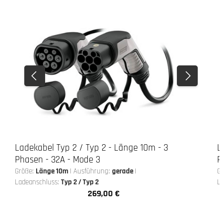
Ladekabel Typ 2 / Typ 2 - Länge 10m - 3
L
Phasen - 32A - Mode 3
P
Größe:
Länge 10m
|
Ausführung:
gerade
|
G
Ladeanschluss:
Typ 2 / Typ 2
L
269,00 €
Regulärer Preis: