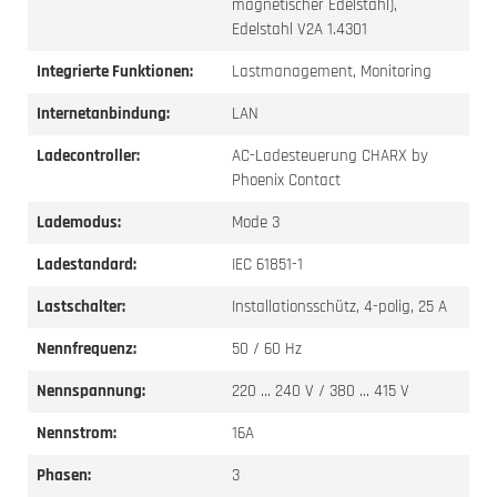
magnetischer Edelstahl),
Edelstahl V2A 1.4301
Integrierte Funktionen:
Lastmanagement, Monitoring
Internetanbindung:
LAN
Ladecontroller:
AC-Ladesteuerung CHARX by
Phoenix Contact
Lademodus:
Mode 3
Ladestandard:
IEC 61851-1
Lastschalter:
Installationsschütz, 4-polig, 25 A
Nennfrequenz:
50 / 60 Hz
Nennspannung:
220 ... 240 V / 380 ... 415 V
Nennstrom:
16A
Phasen:
3