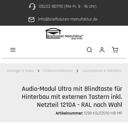
05222 807110 (Mo-Fr. 9 - 16 Uhr)
Zum Hauptinhalt springen
info@briefkasten-manufaktur.de
Waren
Türklingel & Video
Türkommunikation
Lautsprecher & Mikrofon
Audio-Modul Ultra mit Blindtaste für
Hinterbau mit externen Tastern inkl.
Netzteil 1210A - RAL nach Wahl
Artikelnummer:
1299-KSUT2010-HB-MP