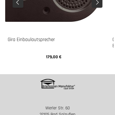
Gira Einbaulautsprecher
G
E
179,00 €
Regulärer Preis:
Werler Str. 60
32105 Bad Salzuflen