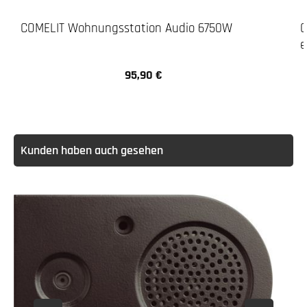
COMELIT Wohnungsstation Audio 6750W
C
e
95,90 €
Regulärer Preis:
Kunden haben auch gesehen