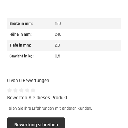
Breite in mm:
180
Höhe in mm:
240
Tiefe in mm:
2,0
Gewicht in kg:
0,5
0 von 0 Bewertungen
Bewerten Sie dieses Produkt!
Durchschnittliche Bewertung von 0 von 5 Sternen
Teilen Sie Ihre Erfahrungen mit anderen Kunden.
Bewertung schreiben