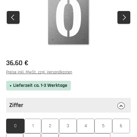
Regulärer Preis:
36,60 €
Preise inkl. MwSt. zzgl. Versandkosten
Lieferzeit ca. 1-3 Werktage
Ziffer
auswählen
Ziffer
0
1
2
3
4
5
6