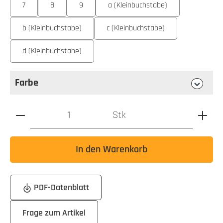
7
8
9
a (Kleinbuchstabe)
b (Kleinbuchstabe)
c (Kleinbuchstabe)
d (Kleinbuchstabe)
Farbe
auswählen
Farbe
Produkt Anzahl: Gib den gewünschten Wert ein oder benutz
Stk
In den Warenkorb
PDF-Datenblatt
Frage zum Artikel