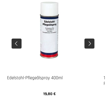
Edelstahl-Pflegeölspray 400ml
1
F
19,80 €
Regulärer Preis: