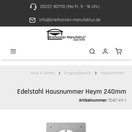
05222 807110 (Mo-Fr. 9 - 16 Uhr)
Zum Hauptinhalt springen
info@briefkasten-manufaktur.de
Waren
Haus & Garten
Eingangsbereich
Hausnummern
Edelstahl Hausnummer Heym 240mm
Artikelnummer:
704C-VA-1
Bildergalerie überspringen