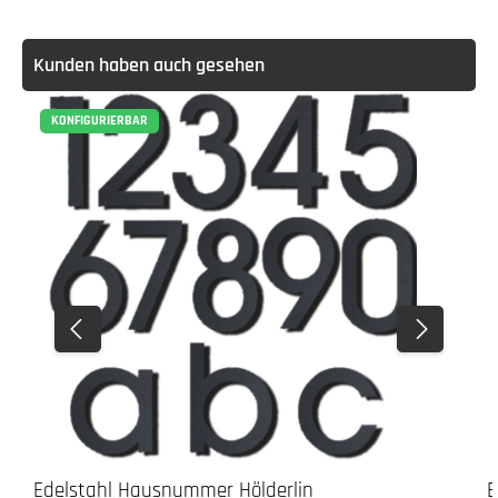
Kunden haben auch gesehen
KONFIGURIERBAR
Edelstahl Hausnummer Hölderlin
E