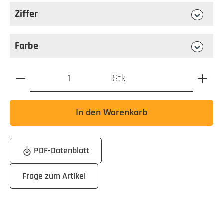
Ziffer
auswählen
Ziffer
Farbe
auswählen
Farbe
Produkt Anzahl: Gib den gewünschten Wert ein oder benutz
Stk
In den Warenkorb
PDF-Datenblatt
Frage zum Artikel