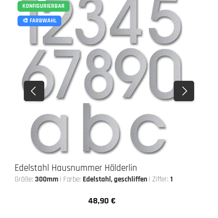
KONFIGURIERBAR
🎨 FARBWAHL
Edelstahl Hausnummer Hölderlin
Größe:
300mm
|
Farbe:
Edelstahl, geschliffen
|
Ziffer:
1
48,90 €
Regulärer Preis: