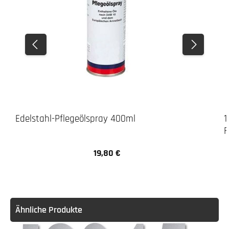
Edelstahl-Pflegeölspray 400ml
1
F
19,80 €
Regulärer Preis:
Ähnliche Produkte