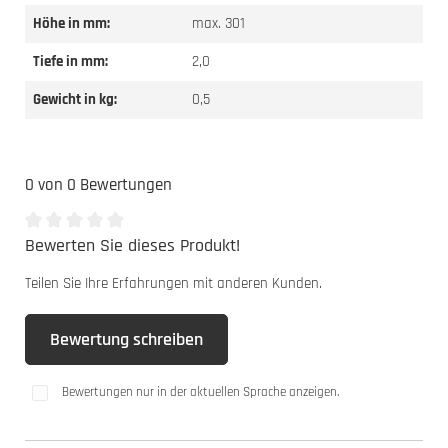
Höhe in mm:
max. 301
Tiefe in mm:
2,0
Gewicht in kg:
0,5
0 von 0 Bewertungen
Bewerten Sie dieses Produkt!
Durchschnittliche Bewertung von 0 von 5 Sternen
Teilen Sie Ihre Erfahrungen mit anderen Kunden.
Bewertung schreiben
Bewertungen nur in der aktuellen Sprache anzeigen.