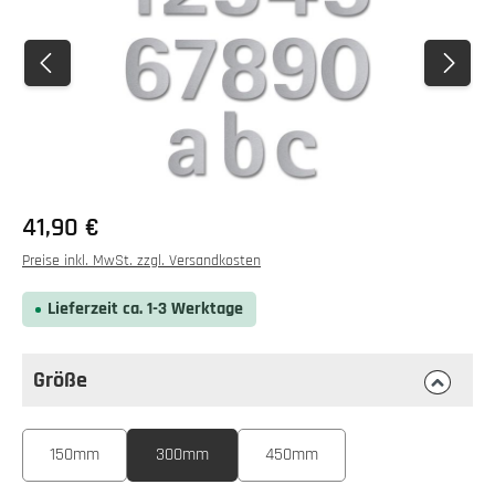
Regulärer Preis:
41,90 €
Preise inkl. MwSt. zzgl. Versandkosten
Lieferzeit ca. 1-3 Werktage
Größe
auswählen
Größe
150mm
300mm
450mm