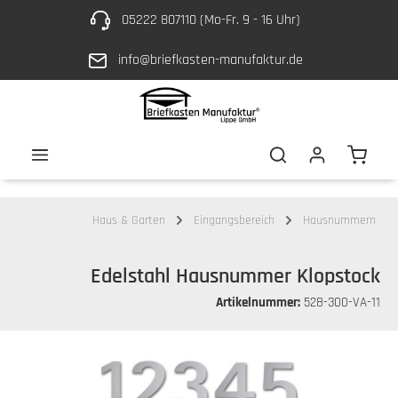
05222 807110 (Mo-Fr. 9 - 16 Uhr)
Zum Hauptinhalt springen
info@briefkasten-manufaktur.de
Waren
Haus & Garten
Eingangsbereich
Hausnummern
Edelstahl Hausnummer Klopstock
Artikelnummer:
528-300-VA-11
Bildergalerie überspringen