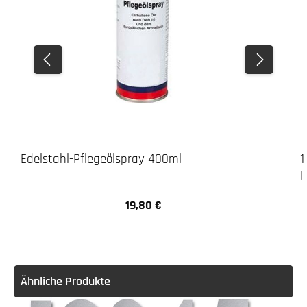
Edelstahl-Pflegeölspray 400ml
1
F
19,80 €
Regulärer Preis:
Ähnliche Produkte