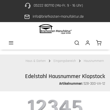
05222 807110 (Mo-Fr. 9 - 16 Uhr)
Zum Hauptinhalt springen
info@briefkasten-manufaktur.de
Waren
Haus & Garten
Eingangsbereich
Hausnummern
Edelstahl Hausnummer Klopstock
Artikelnummer:
528-300-VA-12
Bildergalerie überspringen