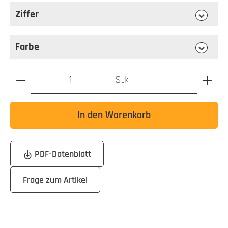
Ziffer
auswählen
Ziffer
Farbe
auswählen
Farbe
Produkt Anzahl: Gib den gewünschten Wert ein oder benutz
Stk
In den Warenkorb
PDF-Datenblatt
Frage zum Artikel