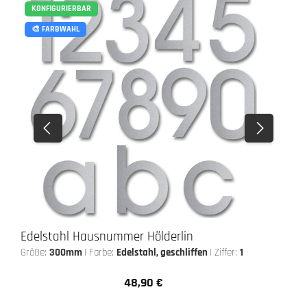
KONFIGURIERBAR
🎨 FARBWAHL
Edelstahl Hausnummer Hölderlin
Größe:
300mm
|
Farbe:
Edelstahl, geschliffen
|
Ziffer:
1
48,90 €
Regulärer Preis: