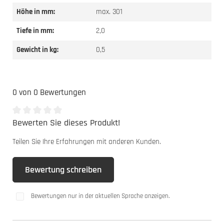
Höhe in mm:
max. 301
Tiefe in mm:
2,0
Gewicht in kg:
0,5
0 von 0 Bewertungen
Bewerten Sie dieses Produkt!
Durchschnittliche Bewertung von 0 von 5 Sternen
Teilen Sie Ihre Erfahrungen mit anderen Kunden.
Bewertung schreiben
Bewertungen nur in der aktuellen Sprache anzeigen.