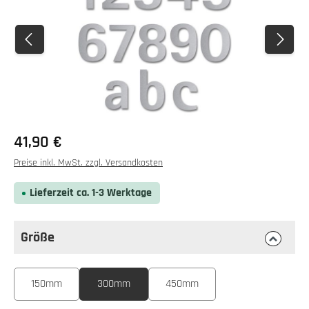
Regulärer Preis:
41,90 €
Preise inkl. MwSt. zzgl. Versandkosten
Lieferzeit ca. 1-3 Werktage
Größe
auswählen
Größe
150mm
300mm
450mm