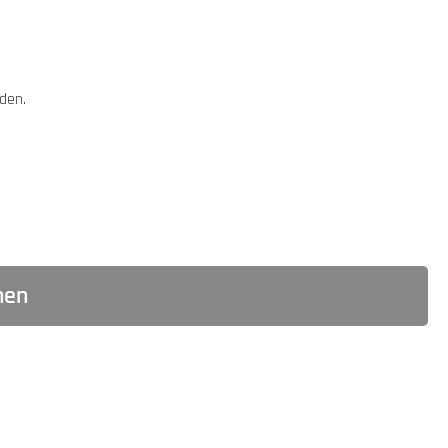
den.
hen