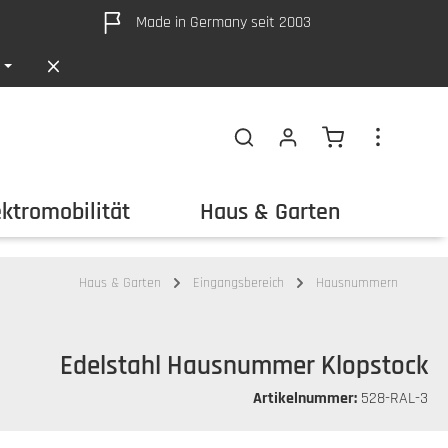
Made in Germany seit 2003
Warenkorb ent
ektromobilität
Haus & Garten
Out
Haus & Garten
Eingangsbereich
Hausnummern
Edelstahl Hausnummer Klopstock
Artikelnummer:
528-RAL-3