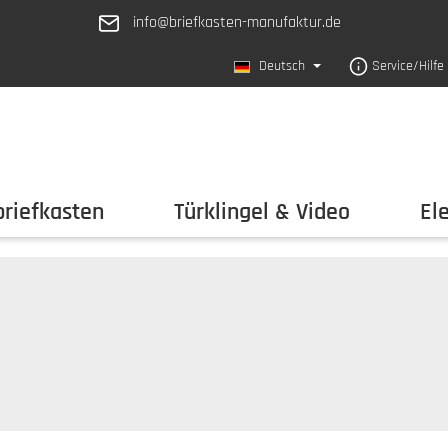
info@briefkasten-manufaktur.de
Deutsch
Service/Hilfe
riefkasten
Türklingel & Video
El