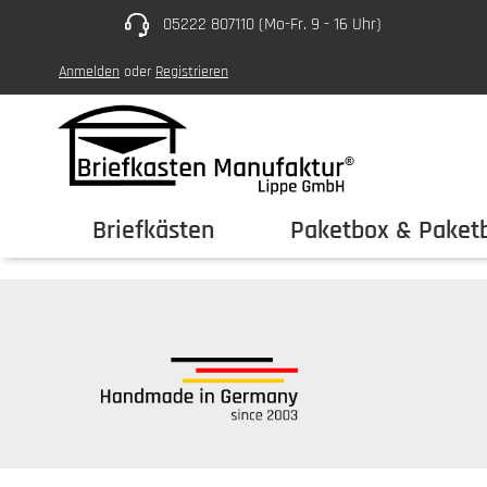
05222 807110 (Mo-Fr. 9 - 16 Uhr)
um Hauptinhalt springen
Zur Hauptnavigation springen
Anmelden
oder
Registrieren
Briefkästen
Paketbox & Paketb