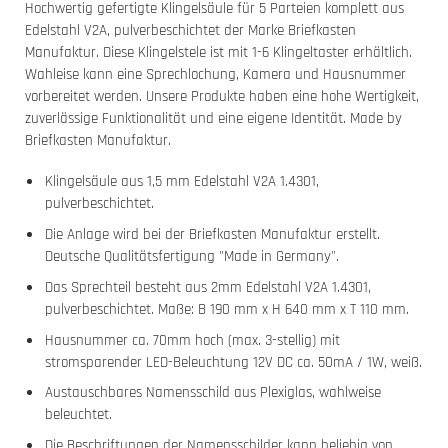
Hochwertig gefertigte Klingelsäule für 5 Parteien komplett aus
Edelstahl V2A, pulverbeschichtet der Marke Briefkasten
Manufaktur. Diese Klingelstele ist mit 1-6 Klingeltaster erhältlich.
Wahleise kann eine Sprechlochung, Kamera und Hausnummer
vorbereitet werden. Unsere Produkte haben eine hohe Wertigkeit,
zuverlässige Funktionalität und eine eigene Identität. Made by
Briefkasten Manufaktur.
Klingelsäule aus 1,5 mm Edelstahl V2A 1.4301,
pulverbeschichtet.
Die Anlage wird bei der Briefkasten Manufaktur erstellt.
Deutsche Qualitätsfertigung "Made in Germany".
Das Sprechteil besteht aus 2mm Edelstahl V2A 1.4301,
pulverbeschichtet. Maße: B 190 mm x H 640 mm x T 110 mm.
Hausnummer ca. 70mm hoch (max. 3-stellig) mit
stromsparender LED-Beleuchtung 12V DC ca. 50mA / 1W, weiß.
Austauschbares Namensschild aus Plexiglas, wahlweise
beleuchtet.
Die Beschriftungen der Namensschilder kann beliebig von