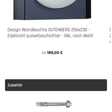
Design Wandleuchte GUTENBERG 250x230 -
D
Edelstahl pulverbeschichtet - RAL nach Wahl
2
n
189,00 €
Ab
Zubehör