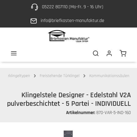
05222 807110 (Mo-Fr. 9 - 16 Uhr)
Zum Hauptinhalt springen
info@briefkasten-manufaktur.de
Waren
Türklingeltypen
Freistehende Türklingel
Kommunikationssäulen
Klingelstele Designer - Edelstahl V2A
pulverbeschichtet - 5 Partei - INDIVIDUELL
Artikelnummer:
870-VAR-5-IND-160
Bildergalerie überspringen