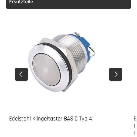
Ersatzteile
Edelstahl Klingeltaster BASIC Typ 4
E
R
F