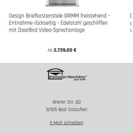
Design Briefkastenstele GRIMM freistehend -
D
Entnahme rückseitig - Edelstahl geschliffen
g
mit DoorBird Video-Sprechanlage
v
2.739,00 €
Ab
Werler Str. 60
32105 Bad Salzuflen
E-Mail schreiben