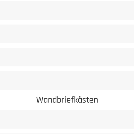
flegeratgeber.
rursachte Korrosionserscheinungen sind von der Gewährleistung au
milden Reiniger
Staub darf niem
Wandbriefkästen