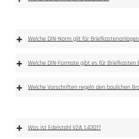
Ersatzteilshop
+
Welche DIN-Norm gilt für Briefkastenanlage
+
Welche DIN-Formate gibt es für Briefkasten
Durch Flugrost ve
+
Bürstrichtung gereinigt werden.
Welche Vorschriften regeln den baulichen B
+
Was ist Edelstahl V2A 1.4301?