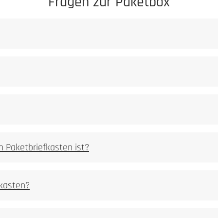
Fragen zur Paketbox
gezielt verändert
gramme
n Paketbriefkasten ist?
fkasten?
er abgetragen
spürbare Vertiefung