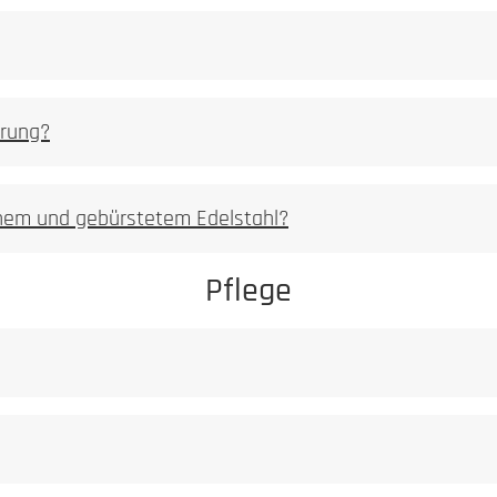
Staub darf niem
Ferritischer
S
erung?
milden Reiniger
enem und gebürstetem Edelstahl?
t ist, dass dieses ein Leben lang hält.
Pflege
Unser Anspruch an ein Manufakturprodukt ist, 
Achtung