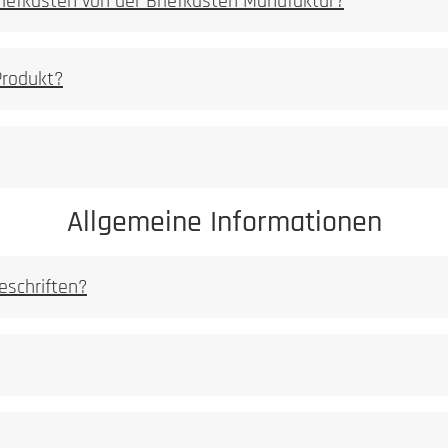
Briefkästen von der Briefkasten Manufaktur?
PDF Datei 5,2 mb]
Produkt?
Allgemeine Informationen
eschriften?
 [PDF Datei 0,03 mb]
ei 0,03 mb]