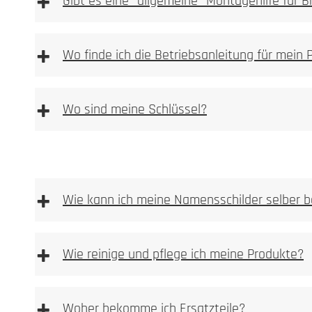
+
Gibt es eine "allgemeine" Montagehilfe für 
[DE | EN] Allgemeine Montagehilfe downloaden
[
+
Wo finde ich die Betriebsanleitung für mein 
+
Wo sind meine Schlüssel?
+
Wie kann ich meine Namensschilder selber b
+
Wie reinige und pflege ich meine Produkte?
Vorlage Namensschild BASIC Typ 3 & BASIC Typ 2
Vorlage Sicherheits Namensschild Typ 1 [PDF Dat
+
Woher bekomme ich Ersatzteile?