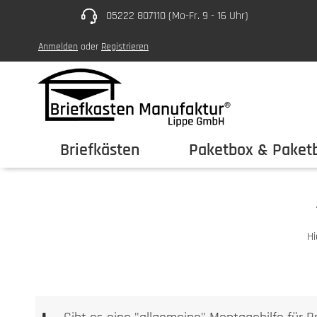
05222 807110 (Mo-Fr. 9 - 16 Uhr)
um Hauptinhalt springen
Zur Hauptnavigation springen
Anmelden
oder
Registrieren
Briefkästen
Paketbox & Paketb
Hi