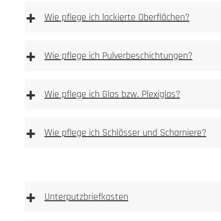
Sie finden Pflege und Reinigunsprodukte in unserem P
+
Wie pflege ich lackierte Oberflächen?
Durch Flugrost ve
Bitte beachten
Bürstrichtung gereinigt werden.
+
essighaltigen Reinigungsmittel verwenden
Wie pflege ich Pulverbeschichtungen?
+
Wie pflege ich Glas bzw. Plexiglas?
+
Wie pflege ich Schlösser und Scharniere?
+
Unterputzbriefkasten