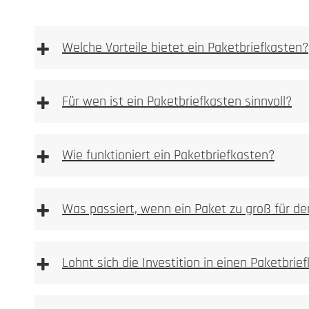
+
Welche Vorteile bietet ein Paketbriefkasten?
Materialoberfläche 
Anlassmarkierung oder Oxidation
+
Für wen ist ein Paketbriefkasten sinnvoll?
keine Vertiefung im Material
sehr feine, kontrastreiche Schriftbilder
+
ideal für Logos, Namen, Hausnummern und Pikto
Wie funktioniert ein Paketbriefkasten?
materialschonend, da keine Substanzabtragung
dauerhaft und witterungsbeständig bei Metallen
+
Was passiert, wenn ein Paket zu groß für de
Typische Einsatzbereiche:
+
Lohnt sich die Investition in einen Paketbrie
mechanisch oder per Las