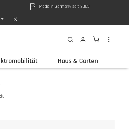
Made in Germany seit 2003
Warenkorb ent
ektromobilität
Haus & Garten
Out
k
ck.