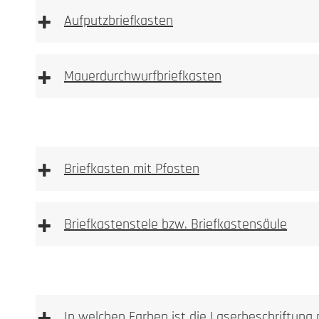
+
Aufputzbriefkasten
+
Mauerdurchwurfbriefkasten
+
Briefkasten mit Pfosten
+
Briefkastenstele bzw. Briefkastensäule
In welchen Farben ist die Laserbeschriftung