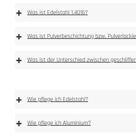
+
Was ist Edelstahl 1.4016?
+
Was ist Pulverbeschichtung bzw. Pulverlacki
stark magnetisch.
+
Was ist der Unterschied zwischen geschliff
Unser Anspruch an ein Manufakturproduk
essighaltigen Reinigungsmittel verwenden
+
Wie pflege ich Edelstahl?
Hier finden Sie eine Übersicht unserer Farben
+
Wie pflege ich Aluminium?