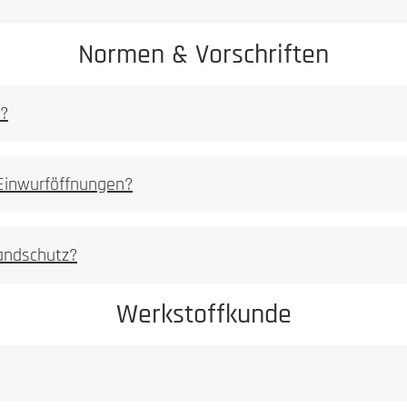
Normen & Vorschriften
n?
 Einwurföffnungen?
rursachte Korrosionserscheinungen sind von der Gewährleistung au
randschutz?
Werkstoffkunde
Achtung