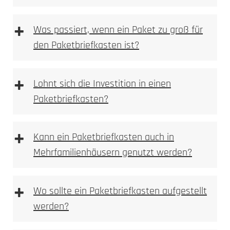
Farbveränderung,
+
Was passiert, wenn ein Paket zu groß für
Anlassmarkierung oder Oxidation
den Paketbriefkasten ist?
keine Vertiefung im Material
sehr feine, kontrastreiche Schriftbilder
ideal für Logos, Namen, Hausnummern und
+
Lohnt sich die Investition in einen
Piktogramme
Paketbriefkasten?
materialschonend, da keine Substanzabtragung
dauerhaft und witterungsbeständig bei
Metallen
+
Kann ein Paketbriefkasten auch in
Mehrfamilienhäusern genutzt werden?
Typische Einsatzbereiche:
+
Wo sollte ein Paketbriefkasten aufgestellt
werden?
mechanisch oder per