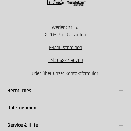
Werler Str. 60
Installation nur spannungsfrei durchführen
32105 Bad Salzuflen
Geeignete Schutzklasse und Dichtungen
verwenden
E-Mail schreiben
FI-Schutzschalter ≤ 30 mA einsetzen
Kabel ausschließlich für den Außenbereich (z. B.
Tel.: 05222 807110
NYY-J) nutzen
Oder über unser
Kontaktformular
.
VDE- und Herstellerangaben einhalten
Rechtliches
Unternehmen
Service & Hilfe