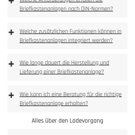
+
Benutzeroberfläche für die Fernsteuerung der
Briefkastenanlagen nach DIN-Normen?
Anlage.
Multi-Geräte-Unterstützung
: Verwalten Sie
mehrere Eingänge und Sprechstellen von
+
Welche zusätzlichen Funktionen können in
verschiedenen Orten aus.
Smart-Home-Integration
: Steuern Sie die
Briefkastenanlagen integriert werden?
Anlage in Verbindung mit Ihren Smart-Home-
Systemen und Sprachassistenten.
+
Wie lange dauert die Herstellung und
Lieferung einer Briefkastenanlage?
+
Wie kann ich eine Beratung für die richtige
Briefkastenanlage erhalten?
Alles über den Ladevorgang