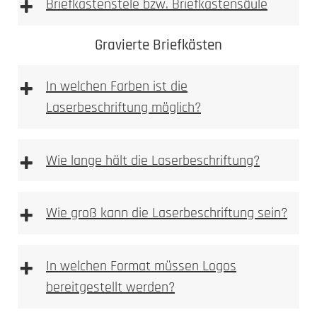
+
Briefkastenstele bzw. Briefkastensäule
Achtung: Keine
Gravierte Briefkästen
essighaltigen Reinigungsmittel verwenden
+
In welchen Farben ist die
Laserbeschriftung möglich?
+
Wie lange hält die Laserbeschriftung?
Sie finden Pflege und Reinigunsprodukte in
+
Wie groß kann die Laserbeschriftung sein?
unserem Pflegeratgeber.
Bitte beachten
+
In welchen Format müssen Logos
bereitgestellt werden?