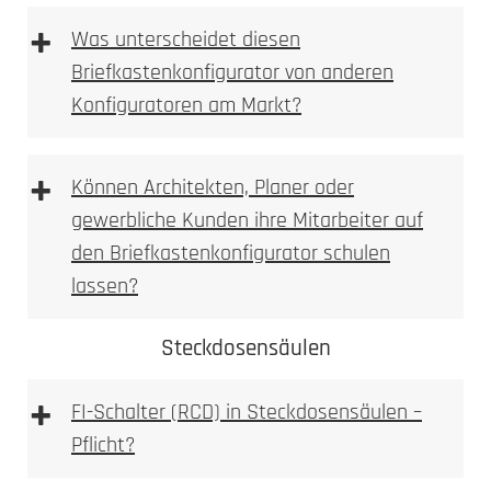
+
Briefkasten Konfigurator
Was unterscheidet diesen
2. Ausmessen
Briefkastenkonfigurator von anderen
Konfiguratoren am Markt?
3D Briefkastenkonfigurator
+
Können Architekten, Planer oder
gewerbliche Kunden ihre Mitarbeiter auf
den Briefkastenkonfigurator schulen
Briefkasten Konfigurator
LED-Leuchte
lassen?
3. Bohren
Steckdosensäulen
Briefkastenkonfigurator
+
FI-Schalter (RCD) in Steckdosensäulen –
3D Briefkasten Konfigurator
Pflicht?
Briefkastenkonfigurator
FI-
Achtung: