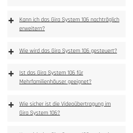
+
Kann ich das Gira System 106 nachträglich
erweitern?
HD-Kamera mit Weitwinkelobjektiv
Montageschale entfernen
Bewegungsmelder mit Push-Benachrichtigung
Im ersten Schritt ist die Montageschale zu
+
Wie wird das Gira System 106 gesteuert?
Gegensprechfunktion über die DoorBird App
entfernen.
Kompatibel mit gängigen Smart-Home-
Aufputzgehäuse und Module befestigen
Systemen (z.B. Alexa)
Das Aufputzgehäuse und die Module in der
+
Ideal für den Einsatz in kleineren Haushalten
Ist das Gira System 106 für
Montageschale befestigen.
Montageschale wieder montieren und
Mehrfamilienhäuser geeignet?
ausrichten
Montageschale wieder montieren; die
D2100E
+
Ausrichtung erfolgt durch das Festdrehen der
Wie sicher ist die Videoübertragung im
Schrauben.
Gira System 106?