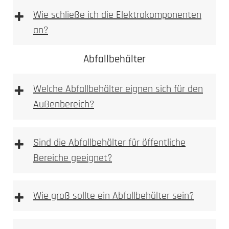
+
Wie schließe ich die Elektrokomponenten
an?
1. Höhe und Breite messen
Abfallbehälter
+
Wir empfehlen die Elektroinstallation aber immer
Welche Abfallbehälter eignen sich für den
durch einen Elektroinstallateur vornehmen zu
Außenbereich?
lassen. Bitte beachten Sie bei Wallboxen,
Sprechanlagen bzw. Videoanlagen immer auf die
vom Hersteller beigelegte Betriebsanleitung!
+
Sind die Abfallbehälter für öffentliche
1. Prüfen
Bereiche geeignet?
Kamera, Sprechstellen oder Wallboxvorbereitung
+
Wie groß sollte ein Abfallbehälter sein?