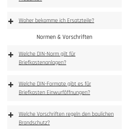
Vorlage Namensschild BASIC Typ 3 & BASIC
Typ 2 [PDF Datei 0,03 mb]
+
Woher bekomme ich Ersatzteile?
Vorlage Sicherheits Namensschild Typ 1 [PDF
Datei 0,03 mb]
Normen & Vorschriften
+
Ersatzteilshop
Welche DIN-Norm gilt für
Briefkastenanlagen?
+
Welche DIN-Formate gibt es für
Briefkasten Einwurföffnungen?
+
Welche Vorschriften regeln den baulichen
Brandschutz?