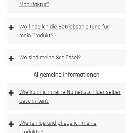
Manufaktur?
[DE | EN] Allgemeine Montagehilfe
downloaden
[PDF Datei 5,2 mb]
+
Wo finde ich die Betriebsanleitung für
mein Produkt?
+
Wo sind meine Schlüssel?
Allgemeine Informationen
+
Wie kann ich meine Namensschilder selber
beschriften?
+
Wie reinige und pflege ich meine
Produkte?