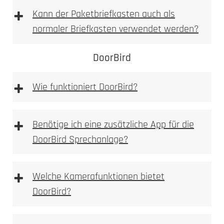
Laser abgetragen
spürbare
+
Kann der Paketbriefkasten auch als
Vertiefung
normaler Briefkasten verwendet werden?
fühlbare, sichtbare Vertiefung
DoorBird
sehr hohe mechanische Beständigkeit
auch bei starker Beanspruchung gut lesbar
+
Wie funktioniert DoorBird?
weniger filigran als Laserbeschriftung, dafür
robuster
optional farblich auslegbar (z. B. Lackfüllung)
+
Benötige ich eine zusätzliche App für die
Typische Einsatzbereiche:
DoorBird Sprechanlage?
+
Welche Kamerafunktionen bietet
Einsatzzweck
DoorBird?
gewünschten Optik
Beanspruchung
Laserbeschriftung