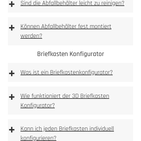
+
einbetoniert
Sind die Abfallbehälter leicht zu reinigen?
2. Ausmessen
2. Tiefe messen
+
Können Abfallbehälter fest montiert
Allgemeine Warnhinweise
werden?
aufgeschraubt
3. Nische ausbrechen
Briefkasten Konfigurator
+
Was ist ein Briefkastenkonfigurator?
Briefkastenkonfigurator
+
4. Anlage einpassen
Wie funktioniert der 3D Briefkasten
3. Bohren
Konfigurator?
3D Briefkasten Konfigurator
+
Kann ich jeden Briefkasten individuell
5. Bohren
konfigurieren?