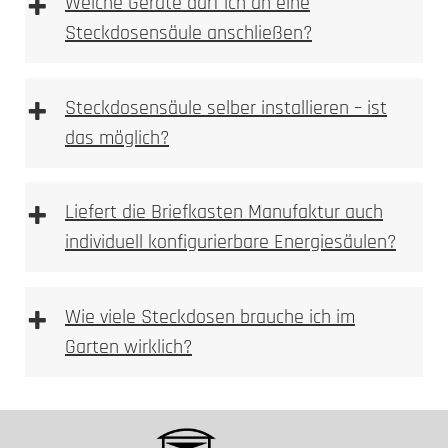
+
Welche Geräte darf ich an eine
UV-stabile Oberflächen
Steckdosensäule anschließen?
Leitungsschutzschalter
Elektrofachkraft
UV-Stabilität
+
Steckdosensäule selber installieren – ist
das möglich?
+
Liefert die Briefkasten Manufaktur auch
individuell konfigurierbare Energiesäulen?
+
Wie viele Steckdosen brauche ich im
Garten wirklich?