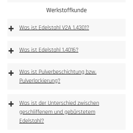
Werkstoffkunde
+
Was ist Edelstahl V2A 1.4301?
+
Was ist Edelstahl 1.4016?
+
Was ist Pulverbeschichtung bzw.
Pulverlackierung?
Mehr dazu
erfahren Sie hier
Ferritischer
Stahl ist im
+
Was ist der Unterschied zwischen
Gegensatz zum austenitischen Stahlsorten stark
geschliffenem und gebürstetem
magnetisch.
Edelstahl?
Durch Flugrost