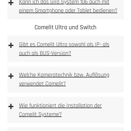
+
Kann ich das Gira System 106 auch mit
einem Smartphone oder Tablet bedienen?
Comelit Ultra und Switch
+
Gibt es Comelit Ultra sowohl als IP- als
auch als BUS-Version?
Hochauflösende HD-Kamera mit
Weitwinkelobjektiv
+
Welche Kameratechnik bzw. Auflösung
Integrierte Bewegungsmelder mit
verwendet Comelit?
umfangreicheren Erkennungsoptionen
Unterstützung für mehrere Eingänge und Türen
Erweiterte Smart-Home-Kompatibilität, inklusive
+
Wie funktioniert die Installation der
KNX und Loxone
Comelit Systeme?
Ideal für größere Wohnanlagen und gewerbliche
Gebäude