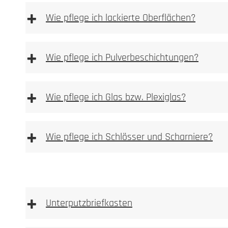
Sie finden Pflege und Reinigunsprodukte in unserem P
+
Wie pflege ich lackierte Oberflächen?
Durch Flugrost ve
Bitte beachten
Bürstrichtung gereinigt werden.
+
essighaltigen Reinigungsmittel verwenden
Wie pflege ich Pulverbeschichtungen?
+
Wie pflege ich Glas bzw. Plexiglas?
+
Wie pflege ich Schlösser und Scharniere?
+
Unterputzbriefkasten