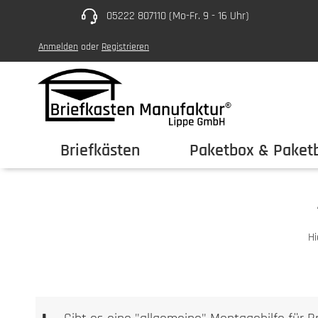
05222 807110 (Mo-Fr. 9 - 16 Uhr)
um Hauptinhalt springen
Zur Hauptnavigation springen
Anmelden
oder
Registrieren
Briefkästen
Paketbox & Paketb
Hi