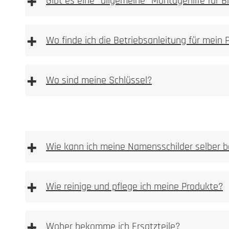
+
Gibt es eine "allgemeine" Montagehilfe für 
[DE | EN] Allgemeine Montagehilfe downloaden
[
+
Wo finde ich die Betriebsanleitung für mein 
+
Wo sind meine Schlüssel?
+
Wie kann ich meine Namensschilder selber b
+
Wie reinige und pflege ich meine Produkte?
Vorlage Namensschild BASIC Typ 3 & BASIC Typ 2
Vorlage Sicherheits Namensschild Typ 1 [PDF Dat
+
Woher bekomme ich Ersatzteile?