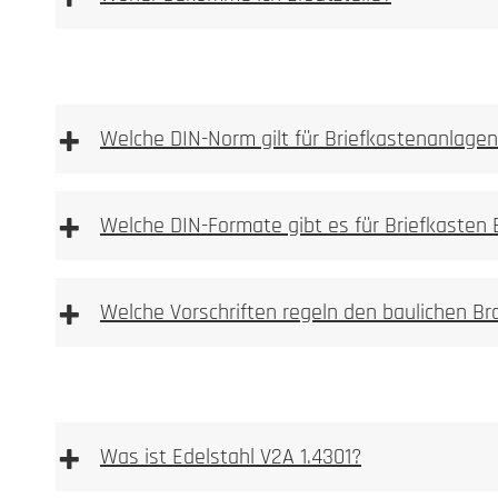
Ersatzteilshop
+
Welche DIN-Norm gilt für Briefkastenanlage
+
Welche DIN-Formate gibt es für Briefkasten
Durch Flugrost ve
+
Bürstrichtung gereinigt werden.
Welche Vorschriften regeln den baulichen B
+
Was ist Edelstahl V2A 1.4301?