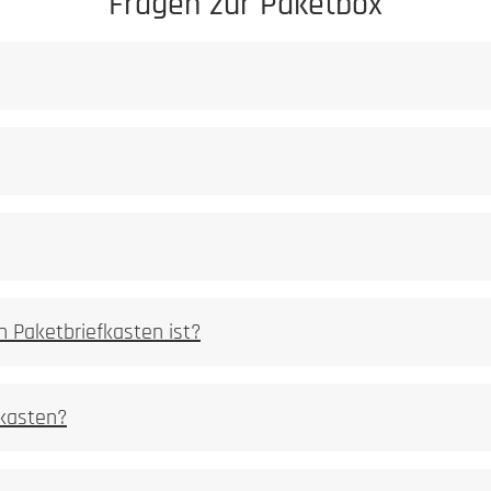
Fragen zur Paketbox
gezielt verändert
gramme
n Paketbriefkasten ist?
fkasten?
er abgetragen
spürbare Vertiefung