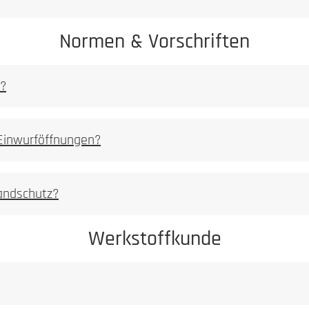
Normen & Vorschriften
n?
 Einwurföffnungen?
rursachte Korrosionserscheinungen sind von der Gewährleistung au
randschutz?
Werkstoffkunde
Achtung