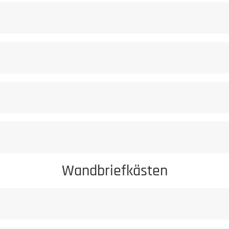
flegeratgeber.
rursachte Korrosionserscheinungen sind von der Gewährleistung au
milden Reiniger
Staub darf niem
Wandbriefkästen