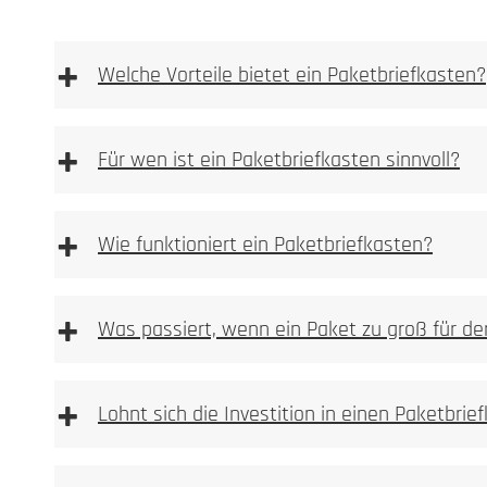
+
Welche Vorteile bietet ein Paketbriefkasten?
Materialoberfläche 
Anlassmarkierung oder Oxidation
+
Für wen ist ein Paketbriefkasten sinnvoll?
keine Vertiefung im Material
sehr feine, kontrastreiche Schriftbilder
+
ideal für Logos, Namen, Hausnummern und Pikto
Wie funktioniert ein Paketbriefkasten?
materialschonend, da keine Substanzabtragung
dauerhaft und witterungsbeständig bei Metallen
+
Was passiert, wenn ein Paket zu groß für de
Typische Einsatzbereiche:
+
Lohnt sich die Investition in einen Paketbrie
mechanisch oder per Las