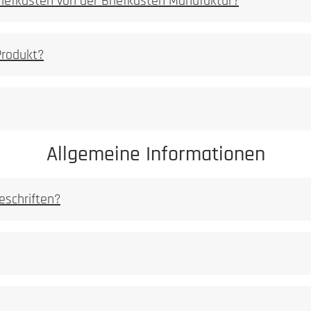
Briefkästen von der Briefkasten Manufaktur?
PDF Datei 5,2 mb]
Produkt?
Allgemeine Informationen
eschriften?
 [PDF Datei 0,03 mb]
ei 0,03 mb]