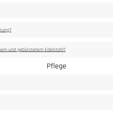
Staub darf niem
Ferritischer
S
erung?
milden Reiniger
enem und gebürstetem Edelstahl?
t ist, dass dieses ein Leben lang hält.
Pflege
Unser Anspruch an ein Manufakturprodukt ist, 
Achtung