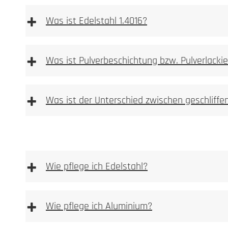
+
Was ist Edelstahl 1.4016?
+
Was ist Pulverbeschichtung bzw. Pulverlacki
stark magnetisch.
+
Was ist der Unterschied zwischen geschliff
Unser Anspruch an ein Manufakturproduk
essighaltigen Reinigungsmittel verwenden
+
Wie pflege ich Edelstahl?
Hier finden Sie eine Übersicht unserer Farben
+
Wie pflege ich Aluminium?