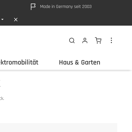
Made in Germany seit 2003
Warenkorb ent
ektromobilität
Haus & Garten
Out
k
ck.