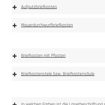
+
Aufputzbriefkasten
+
Mauerdurchwurfbriefkasten
+
Briefkasten mit Pfosten
+
Briefkastenstele bzw. Briefkastensäule
In welchen Farben ist die Laserbeschriftung