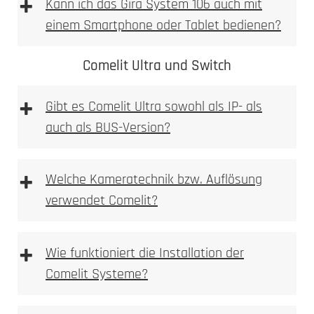
+
Kann ich das Gira System 106 auch mit
einem Smartphone oder Tablet bedienen?
Comelit Ultra und Switch
+
Gibt es Comelit Ultra sowohl als IP- als
auch als BUS-Version?
Hochauflösende HD-Kamera mit
Weitwinkelobjektiv
+
Welche Kameratechnik bzw. Auflösung
Integrierte Bewegungsmelder mit
verwendet Comelit?
umfangreicheren Erkennungsoptionen
Unterstützung für mehrere Eingänge und Türen
Erweiterte Smart-Home-Kompatibilität, inklusive
+
Wie funktioniert die Installation der
KNX und Loxone
Comelit Systeme?
Ideal für größere Wohnanlagen und gewerbliche
Gebäude