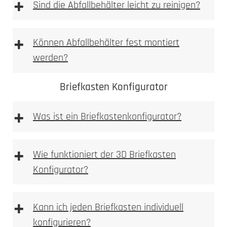
+
einbetoniert
Sind die Abfallbehälter leicht zu reinigen?
2. Ausmessen
2. Tiefe messen
+
Können Abfallbehälter fest montiert
Allgemeine Warnhinweise
werden?
aufgeschraubt
3. Nische ausbrechen
Briefkasten Konfigurator
+
Was ist ein Briefkastenkonfigurator?
Briefkastenkonfigurator
+
4. Anlage einpassen
Wie funktioniert der 3D Briefkasten
3. Bohren
Konfigurator?
3D Briefkasten Konfigurator
+
Kann ich jeden Briefkasten individuell
5. Bohren
konfigurieren?