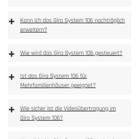
+
Kann ich das Gira System 106 nachträglich
erweitern?
HD-Kamera mit Weitwinkelobjektiv
Montageschale entfernen
Bewegungsmelder mit Push-Benachrichtigung
Im ersten Schritt ist die Montageschale zu
+
Wie wird das Gira System 106 gesteuert?
Gegensprechfunktion über die DoorBird App
entfernen.
Kompatibel mit gängigen Smart-Home-
Aufputzgehäuse und Module befestigen
Systemen (z.B. Alexa)
Das Aufputzgehäuse und die Module in der
+
Ideal für den Einsatz in kleineren Haushalten
Ist das Gira System 106 für
Montageschale befestigen.
Montageschale wieder montieren und
Mehrfamilienhäuser geeignet?
ausrichten
Montageschale wieder montieren; die
D2100E
+
Ausrichtung erfolgt durch das Festdrehen der
Wie sicher ist die Videoübertragung im
Schrauben.
Gira System 106?