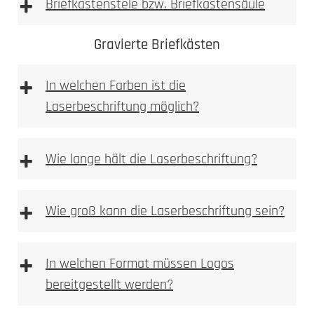
+
Briefkastenstele bzw. Briefkastensäule
Achtung: Keine
Gravierte Briefkästen
essighaltigen Reinigungsmittel verwenden
+
In welchen Farben ist die
Laserbeschriftung möglich?
+
Wie lange hält die Laserbeschriftung?
Sie finden Pflege und Reinigunsprodukte in
+
Wie groß kann die Laserbeschriftung sein?
unserem Pflegeratgeber.
Bitte beachten
+
In welchen Format müssen Logos
bereitgestellt werden?