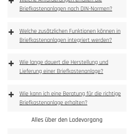
+
Benutzeroberfläche für die Fernsteuerung der
Briefkastenanlagen nach DIN-Normen?
Anlage.
Multi-Geräte-Unterstützung
: Verwalten Sie
mehrere Eingänge und Sprechstellen von
+
Welche zusätzlichen Funktionen können in
verschiedenen Orten aus.
Smart-Home-Integration
: Steuern Sie die
Briefkastenanlagen integriert werden?
Anlage in Verbindung mit Ihren Smart-Home-
Systemen und Sprachassistenten.
+
Wie lange dauert die Herstellung und
Lieferung einer Briefkastenanlage?
+
Wie kann ich eine Beratung für die richtige
Briefkastenanlage erhalten?
Alles über den Ladevorgang