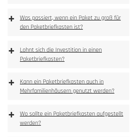
Farbveränderung,
+
Was passiert, wenn ein Paket zu groß für
Anlassmarkierung oder Oxidation
den Paketbriefkasten ist?
keine Vertiefung im Material
sehr feine, kontrastreiche Schriftbilder
ideal für Logos, Namen, Hausnummern und
+
Lohnt sich die Investition in einen
Piktogramme
Paketbriefkasten?
materialschonend, da keine Substanzabtragung
dauerhaft und witterungsbeständig bei
Metallen
+
Kann ein Paketbriefkasten auch in
Mehrfamilienhäusern genutzt werden?
Typische Einsatzbereiche:
+
Wo sollte ein Paketbriefkasten aufgestellt
werden?
mechanisch oder per