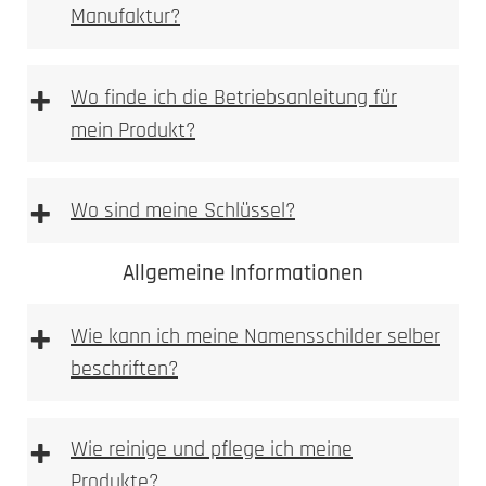
Manufaktur?
[DE | EN] Allgemeine Montagehilfe
downloaden
[PDF Datei 5,2 mb]
+
Wo finde ich die Betriebsanleitung für
mein Produkt?
+
Wo sind meine Schlüssel?
Allgemeine Informationen
+
Wie kann ich meine Namensschilder selber
beschriften?
+
Wie reinige und pflege ich meine
Produkte?