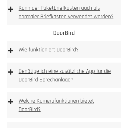
Laser abgetragen
spürbare
+
Kann der Paketbriefkasten auch als
Vertiefung
normaler Briefkasten verwendet werden?
fühlbare, sichtbare Vertiefung
DoorBird
sehr hohe mechanische Beständigkeit
auch bei starker Beanspruchung gut lesbar
+
Wie funktioniert DoorBird?
weniger filigran als Laserbeschriftung, dafür
robuster
optional farblich auslegbar (z. B. Lackfüllung)
+
Benötige ich eine zusätzliche App für die
Typische Einsatzbereiche:
DoorBird Sprechanlage?
+
Welche Kamerafunktionen bietet
Einsatzzweck
DoorBird?
gewünschten Optik
Beanspruchung
Laserbeschriftung