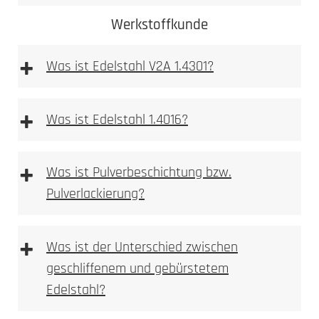
Werkstoffkunde
+
Was ist Edelstahl V2A 1.4301?
+
Was ist Edelstahl 1.4016?
+
Was ist Pulverbeschichtung bzw.
Pulverlackierung?
Mehr dazu
erfahren Sie hier
Ferritischer
Stahl ist im
+
Was ist der Unterschied zwischen
Gegensatz zum austenitischen Stahlsorten stark
geschliffenem und gebürstetem
magnetisch.
Edelstahl?
Durch Flugrost