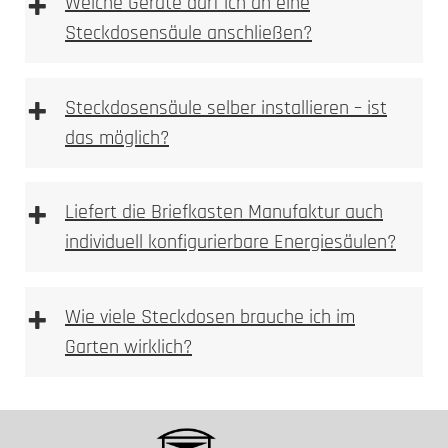
+
Welche Geräte darf ich an eine
UV-stabile Oberflächen
Steckdosensäule anschließen?
Leitungsschutzschalter
Elektrofachkraft
UV-Stabilität
+
Steckdosensäule selber installieren – ist
das möglich?
+
Liefert die Briefkasten Manufaktur auch
individuell konfigurierbare Energiesäulen?
+
Wie viele Steckdosen brauche ich im
Garten wirklich?