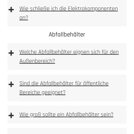
+
Wie schließe ich die Elektrokomponenten
an?
1. Höhe und Breite messen
Abfallbehälter
+
Wir empfehlen die Elektroinstallation aber immer
Welche Abfallbehälter eignen sich für den
durch einen Elektroinstallateur vornehmen zu
Außenbereich?
lassen. Bitte beachten Sie bei Wallboxen,
Sprechanlagen bzw. Videoanlagen immer auf die
vom Hersteller beigelegte Betriebsanleitung!
+
Sind die Abfallbehälter für öffentliche
1. Prüfen
Bereiche geeignet?
Kamera, Sprechstellen oder Wallboxvorbereitung
+
Wie groß sollte ein Abfallbehälter sein?