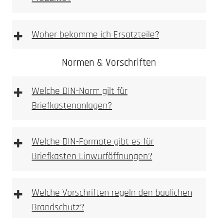
Vorlage Namensschild BASIC Typ 3 & BASIC
Typ 2 [PDF Datei 0,03 mb]
+
Woher bekomme ich Ersatzteile?
Vorlage Sicherheits Namensschild Typ 1 [PDF
Datei 0,03 mb]
Normen & Vorschriften
+
Ersatzteilshop
Welche DIN-Norm gilt für
Briefkastenanlagen?
+
Welche DIN-Formate gibt es für
Briefkasten Einwurföffnungen?
+
Welche Vorschriften regeln den baulichen
Brandschutz?