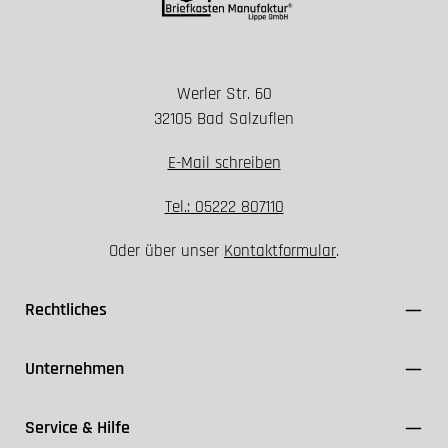
Werler Str. 60
Installation nur spannungsfrei durchführen
32105 Bad Salzuflen
Geeignete Schutzklasse und Dichtungen
verwenden
E-Mail schreiben
FI-Schutzschalter ≤ 30 mA einsetzen
Kabel ausschließlich für den Außenbereich (z. B.
Tel.: 05222 807110
NYY-J) nutzen
Oder über unser
Kontaktformular
.
VDE- und Herstellerangaben einhalten
Rechtliches
Unternehmen
Service & Hilfe