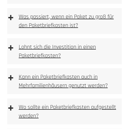
Farbveränderung,
+
Was passiert, wenn ein Paket zu groß für
Anlassmarkierung oder Oxidation
den Paketbriefkasten ist?
keine Vertiefung im Material
sehr feine, kontrastreiche Schriftbilder
ideal für Logos, Namen, Hausnummern und
+
Lohnt sich die Investition in einen
Piktogramme
Paketbriefkasten?
materialschonend, da keine Substanzabtragung
dauerhaft und witterungsbeständig bei
Metallen
+
Kann ein Paketbriefkasten auch in
Mehrfamilienhäusern genutzt werden?
Typische Einsatzbereiche:
+
Wo sollte ein Paketbriefkasten aufgestellt
werden?
mechanisch oder per