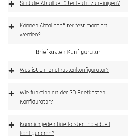
+
einbetoniert
Sind die Abfallbehälter leicht zu reinigen?
2. Ausmessen
2. Tiefe messen
+
Können Abfallbehälter fest montiert
Allgemeine Warnhinweise
werden?
aufgeschraubt
3. Nische ausbrechen
Briefkasten Konfigurator
+
Was ist ein Briefkastenkonfigurator?
Briefkastenkonfigurator
+
4. Anlage einpassen
Wie funktioniert der 3D Briefkasten
3. Bohren
Konfigurator?
3D Briefkasten Konfigurator
+
Kann ich jeden Briefkasten individuell
5. Bohren
konfigurieren?