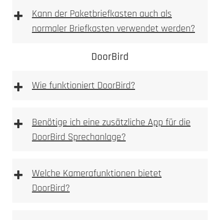
Laser abgetragen
spürbare
+
Kann der Paketbriefkasten auch als
Vertiefung
normaler Briefkasten verwendet werden?
fühlbare, sichtbare Vertiefung
DoorBird
sehr hohe mechanische Beständigkeit
auch bei starker Beanspruchung gut lesbar
+
Wie funktioniert DoorBird?
weniger filigran als Laserbeschriftung, dafür
robuster
optional farblich auslegbar (z. B. Lackfüllung)
+
Benötige ich eine zusätzliche App für die
Typische Einsatzbereiche:
DoorBird Sprechanlage?
+
Welche Kamerafunktionen bietet
Einsatzzweck
DoorBird?
gewünschten Optik
Beanspruchung
Laserbeschriftung