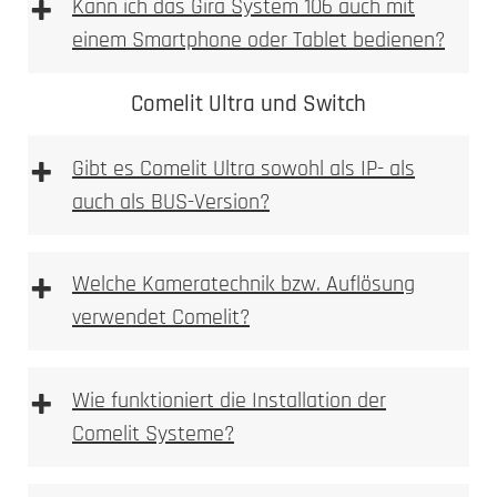
+
Kann ich das Gira System 106 auch mit
einem Smartphone oder Tablet bedienen?
Comelit Ultra und Switch
+
Gibt es Comelit Ultra sowohl als IP- als
auch als BUS-Version?
Hochauflösende HD-Kamera mit
Weitwinkelobjektiv
+
Welche Kameratechnik bzw. Auflösung
Integrierte Bewegungsmelder mit
verwendet Comelit?
umfangreicheren Erkennungsoptionen
Unterstützung für mehrere Eingänge und Türen
Erweiterte Smart-Home-Kompatibilität, inklusive
+
Wie funktioniert die Installation der
KNX und Loxone
Comelit Systeme?
Ideal für größere Wohnanlagen und gewerbliche
Gebäude