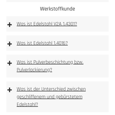
Werkstoffkunde
+
Was ist Edelstahl V2A 1.4301?
+
Was ist Edelstahl 1.4016?
+
Was ist Pulverbeschichtung bzw.
Pulverlackierung?
Mehr dazu
erfahren Sie hier
Ferritischer
Stahl ist im
+
Was ist der Unterschied zwischen
Gegensatz zum austenitischen Stahlsorten stark
geschliffenem und gebürstetem
magnetisch.
Edelstahl?
Durch Flugrost