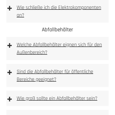
+
Wie schließe ich die Elektrokomponenten
an?
1. Höhe und Breite messen
Abfallbehälter
+
Wir empfehlen die Elektroinstallation aber immer
Welche Abfallbehälter eignen sich für den
durch einen Elektroinstallateur vornehmen zu
Außenbereich?
lassen. Bitte beachten Sie bei Wallboxen,
Sprechanlagen bzw. Videoanlagen immer auf die
vom Hersteller beigelegte Betriebsanleitung!
+
Sind die Abfallbehälter für öffentliche
1. Prüfen
Bereiche geeignet?
Kamera, Sprechstellen oder Wallboxvorbereitung
+
Wie groß sollte ein Abfallbehälter sein?