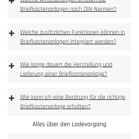
+
Benutzeroberfläche für die Fernsteuerung der
Briefkastenanlagen nach DIN-Normen?
Anlage.
Multi-Geräte-Unterstützung
: Verwalten Sie
mehrere Eingänge und Sprechstellen von
+
Welche zusätzlichen Funktionen können in
verschiedenen Orten aus.
Smart-Home-Integration
: Steuern Sie die
Briefkastenanlagen integriert werden?
Anlage in Verbindung mit Ihren Smart-Home-
Systemen und Sprachassistenten.
+
Wie lange dauert die Herstellung und
Lieferung einer Briefkastenanlage?
+
Wie kann ich eine Beratung für die richtige
Briefkastenanlage erhalten?
Alles über den Ladevorgang