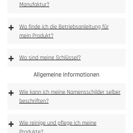
Manufaktur?
[DE | EN] Allgemeine Montagehilfe
downloaden
[PDF Datei 5,2 mb]
+
Wo finde ich die Betriebsanleitung für
mein Produkt?
+
Wo sind meine Schlüssel?
Allgemeine Informationen
+
Wie kann ich meine Namensschilder selber
beschriften?
+
Wie reinige und pflege ich meine
Produkte?