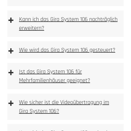
+
Kann ich das Gira System 106 nachträglich
erweitern?
HD-Kamera mit Weitwinkelobjektiv
Montageschale entfernen
Bewegungsmelder mit Push-Benachrichtigung
Im ersten Schritt ist die Montageschale zu
+
Wie wird das Gira System 106 gesteuert?
Gegensprechfunktion über die DoorBird App
entfernen.
Kompatibel mit gängigen Smart-Home-
Aufputzgehäuse und Module befestigen
Systemen (z.B. Alexa)
Das Aufputzgehäuse und die Module in der
+
Ideal für den Einsatz in kleineren Haushalten
Ist das Gira System 106 für
Montageschale befestigen.
Montageschale wieder montieren und
Mehrfamilienhäuser geeignet?
ausrichten
Montageschale wieder montieren; die
D2100E
+
Ausrichtung erfolgt durch das Festdrehen der
Wie sicher ist die Videoübertragung im
Schrauben.
Gira System 106?