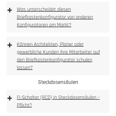
+
Briefkasten Konfigurator
Was unterscheidet diesen
2. Ausmessen
Briefkastenkonfigurator von anderen
Konfiguratoren am Markt?
3D Briefkastenkonfigurator
+
Können Architekten, Planer oder
gewerbliche Kunden ihre Mitarbeiter auf
den Briefkastenkonfigurator schulen
Briefkasten Konfigurator
LED-Leuchte
lassen?
3. Bohren
Steckdosensäulen
Briefkastenkonfigurator
+
FI-Schalter (RCD) in Steckdosensäulen –
3D Briefkasten Konfigurator
Pflicht?
Briefkastenkonfigurator
FI-
Achtung: