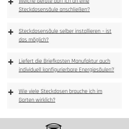
+
Welche Geräte darf ich an eine
UV-stabile Oberflächen
Steckdosensäule anschließen?
Leitungsschutzschalter
Elektrofachkraft
UV-Stabilität
+
Steckdosensäule selber installieren – ist
das möglich?
+
Liefert die Briefkasten Manufaktur auch
individuell konfigurierbare Energiesäulen?
+
Wie viele Steckdosen brauche ich im
Garten wirklich?