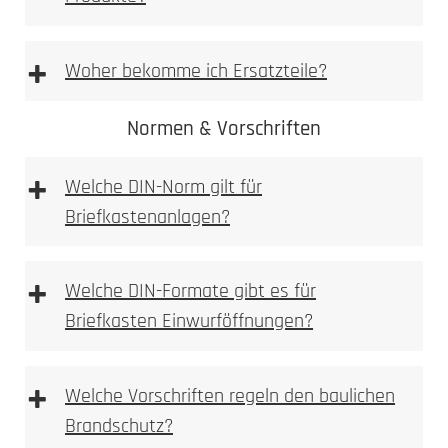
Vorlage Namensschild BASIC Typ 3 & BASIC
Typ 2 [PDF Datei 0,03 mb]
+
Woher bekomme ich Ersatzteile?
Vorlage Sicherheits Namensschild Typ 1 [PDF
Datei 0,03 mb]
Normen & Vorschriften
+
Ersatzteilshop
Welche DIN-Norm gilt für
Briefkastenanlagen?
+
Welche DIN-Formate gibt es für
Briefkasten Einwurföffnungen?
+
Welche Vorschriften regeln den baulichen
Brandschutz?