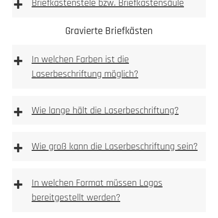
+
Briefkastenstele bzw. Briefkastensäule
Achtung: Keine
Gravierte Briefkästen
essighaltigen Reinigungsmittel verwenden
+
In welchen Farben ist die
Laserbeschriftung möglich?
+
Wie lange hält die Laserbeschriftung?
Sie finden Pflege und Reinigunsprodukte in
+
Wie groß kann die Laserbeschriftung sein?
unserem Pflegeratgeber.
Bitte beachten
+
In welchen Format müssen Logos
bereitgestellt werden?