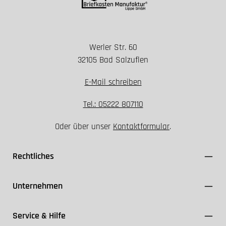
Werler Str. 60
Installation nur spannungsfrei durchführen
32105 Bad Salzuflen
Geeignete Schutzklasse und Dichtungen
verwenden
E-Mail schreiben
FI-Schutzschalter ≤ 30 mA einsetzen
Kabel ausschließlich für den Außenbereich (z. B.
Tel.: 05222 807110
NYY-J) nutzen
Oder über unser
Kontaktformular
.
VDE- und Herstellerangaben einhalten
Rechtliches
Unternehmen
Service & Hilfe