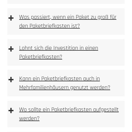
Farbveränderung,
+
Was passiert, wenn ein Paket zu groß für
Anlassmarkierung oder Oxidation
den Paketbriefkasten ist?
keine Vertiefung im Material
sehr feine, kontrastreiche Schriftbilder
ideal für Logos, Namen, Hausnummern und
+
Lohnt sich die Investition in einen
Piktogramme
Paketbriefkasten?
materialschonend, da keine Substanzabtragung
dauerhaft und witterungsbeständig bei
Metallen
+
Kann ein Paketbriefkasten auch in
Mehrfamilienhäusern genutzt werden?
Typische Einsatzbereiche:
+
Wo sollte ein Paketbriefkasten aufgestellt
werden?
mechanisch oder per