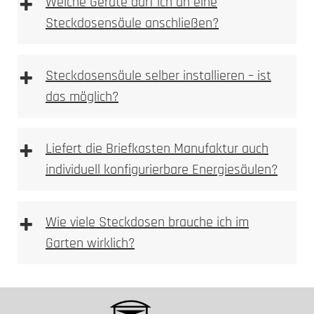
+
Welche Geräte darf ich an eine
UV-stabile Oberflächen
Steckdosensäule anschließen?
Leitungsschutzschalter
Elektrofachkraft
UV-Stabilität
+
Steckdosensäule selber installieren – ist
das möglich?
+
Liefert die Briefkasten Manufaktur auch
individuell konfigurierbare Energiesäulen?
+
Wie viele Steckdosen brauche ich im
Garten wirklich?