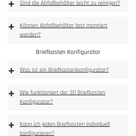
+
einbetoniert
Sind die Abfallbehälter leicht zu reinigen?
2. Ausmessen
2. Tiefe messen
+
Können Abfallbehälter fest montiert
Allgemeine Warnhinweise
werden?
aufgeschraubt
3. Nische ausbrechen
Briefkasten Konfigurator
+
Was ist ein Briefkastenkonfigurator?
Briefkastenkonfigurator
+
4. Anlage einpassen
Wie funktioniert der 3D Briefkasten
3. Bohren
Konfigurator?
3D Briefkasten Konfigurator
+
Kann ich jeden Briefkasten individuell
5. Bohren
konfigurieren?