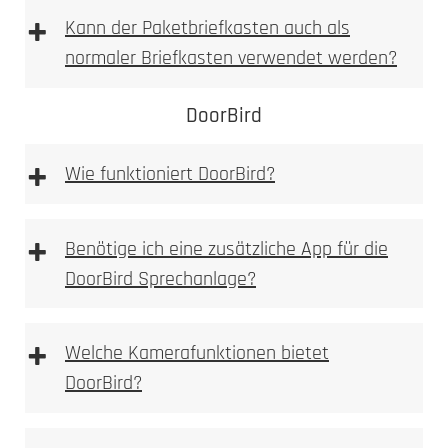
Laser abgetragen
spürbare
+
Kann der Paketbriefkasten auch als
Vertiefung
normaler Briefkasten verwendet werden?
fühlbare, sichtbare Vertiefung
DoorBird
sehr hohe mechanische Beständigkeit
auch bei starker Beanspruchung gut lesbar
+
Wie funktioniert DoorBird?
weniger filigran als Laserbeschriftung, dafür
robuster
optional farblich auslegbar (z. B. Lackfüllung)
+
Benötige ich eine zusätzliche App für die
Typische Einsatzbereiche:
DoorBird Sprechanlage?
+
Welche Kamerafunktionen bietet
Einsatzzweck
DoorBird?
gewünschten Optik
Beanspruchung
Laserbeschriftung