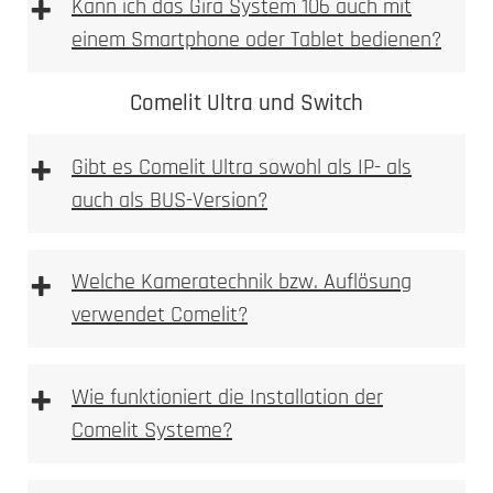
+
Kann ich das Gira System 106 auch mit
einem Smartphone oder Tablet bedienen?
Comelit Ultra und Switch
+
Gibt es Comelit Ultra sowohl als IP- als
auch als BUS-Version?
Hochauflösende HD-Kamera mit
Weitwinkelobjektiv
+
Welche Kameratechnik bzw. Auflösung
Integrierte Bewegungsmelder mit
verwendet Comelit?
umfangreicheren Erkennungsoptionen
Unterstützung für mehrere Eingänge und Türen
Erweiterte Smart-Home-Kompatibilität, inklusive
+
Wie funktioniert die Installation der
KNX und Loxone
Comelit Systeme?
Ideal für größere Wohnanlagen und gewerbliche
Gebäude