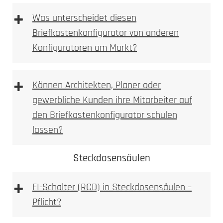
+
Briefkasten Konfigurator
Was unterscheidet diesen
2. Ausmessen
Briefkastenkonfigurator von anderen
Konfiguratoren am Markt?
3D Briefkastenkonfigurator
+
Können Architekten, Planer oder
gewerbliche Kunden ihre Mitarbeiter auf
den Briefkastenkonfigurator schulen
Briefkasten Konfigurator
LED-Leuchte
lassen?
3. Bohren
Steckdosensäulen
Briefkastenkonfigurator
+
FI-Schalter (RCD) in Steckdosensäulen –
3D Briefkasten Konfigurator
Pflicht?
Briefkastenkonfigurator
FI-
Achtung: