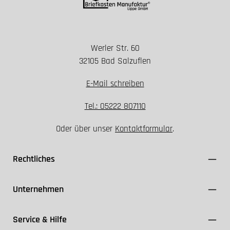
Werler Str. 60
Installation nur spannungsfrei durchführen
32105 Bad Salzuflen
Geeignete Schutzklasse und Dichtungen
verwenden
E-Mail schreiben
FI-Schutzschalter ≤ 30 mA einsetzen
Kabel ausschließlich für den Außenbereich (z. B.
Tel.: 05222 807110
NYY-J) nutzen
Oder über unser
Kontaktformular
.
VDE- und Herstellerangaben einhalten
Rechtliches
Unternehmen
Service & Hilfe