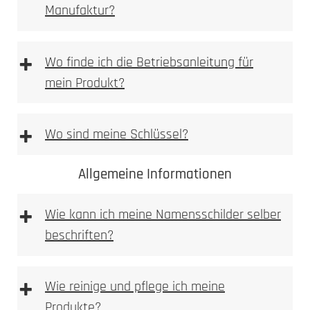
Manufaktur?
[DE | EN] Allgemeine Montagehilfe
downloaden
[PDF Datei 5,2 mb]
+
Wo finde ich die Betriebsanleitung für
mein Produkt?
+
Wo sind meine Schlüssel?
Allgemeine Informationen
+
Wie kann ich meine Namensschilder selber
beschriften?
+
Wie reinige und pflege ich meine
Produkte?