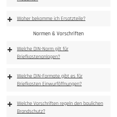
Vorlage Namensschild BASIC Typ 3 & BASIC
Typ 2 [PDF Datei 0,03 mb]
+
Woher bekomme ich Ersatzteile?
Vorlage Sicherheits Namensschild Typ 1 [PDF
Datei 0,03 mb]
Normen & Vorschriften
+
Ersatzteilshop
Welche DIN-Norm gilt für
Briefkastenanlagen?
+
Welche DIN-Formate gibt es für
Briefkasten Einwurföffnungen?
+
Welche Vorschriften regeln den baulichen
Brandschutz?