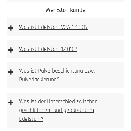
Werkstoffkunde
+
Was ist Edelstahl V2A 1.4301?
+
Was ist Edelstahl 1.4016?
+
Was ist Pulverbeschichtung bzw.
Pulverlackierung?
Mehr dazu
erfahren Sie hier
Ferritischer
Stahl ist im
+
Was ist der Unterschied zwischen
Gegensatz zum austenitischen Stahlsorten stark
geschliffenem und gebürstetem
magnetisch.
Edelstahl?
Durch Flugrost