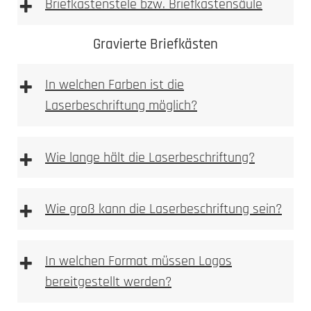
+
Briefkastenstele bzw. Briefkastensäule
Achtung: Keine
Gravierte Briefkästen
essighaltigen Reinigungsmittel verwenden
+
In welchen Farben ist die
Laserbeschriftung möglich?
+
Wie lange hält die Laserbeschriftung?
Sie finden Pflege und Reinigunsprodukte in
+
Wie groß kann die Laserbeschriftung sein?
unserem Pflegeratgeber.
Bitte beachten
+
In welchen Format müssen Logos
bereitgestellt werden?