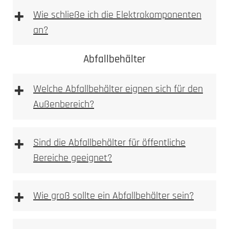
+
Wie schließe ich die Elektrokomponenten
an?
1. Höhe und Breite messen
Abfallbehälter
+
Wir empfehlen die Elektroinstallation aber immer
Welche Abfallbehälter eignen sich für den
durch einen Elektroinstallateur vornehmen zu
Außenbereich?
lassen. Bitte beachten Sie bei Wallboxen,
Sprechanlagen bzw. Videoanlagen immer auf die
vom Hersteller beigelegte Betriebsanleitung!
+
Sind die Abfallbehälter für öffentliche
1. Prüfen
Bereiche geeignet?
Kamera, Sprechstellen oder Wallboxvorbereitung
+
Wie groß sollte ein Abfallbehälter sein?