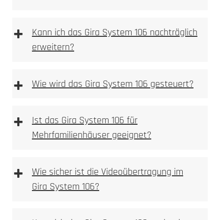
+
Kann ich das Gira System 106 nachträglich
erweitern?
HD-Kamera mit Weitwinkelobjektiv
Montageschale entfernen
Bewegungsmelder mit Push-Benachrichtigung
Im ersten Schritt ist die Montageschale zu
+
Wie wird das Gira System 106 gesteuert?
Gegensprechfunktion über die DoorBird App
entfernen.
Kompatibel mit gängigen Smart-Home-
Aufputzgehäuse und Module befestigen
Systemen (z.B. Alexa)
Das Aufputzgehäuse und die Module in der
+
Ideal für den Einsatz in kleineren Haushalten
Ist das Gira System 106 für
Montageschale befestigen.
Montageschale wieder montieren und
Mehrfamilienhäuser geeignet?
ausrichten
Montageschale wieder montieren; die
D2100E
+
Ausrichtung erfolgt durch das Festdrehen der
Wie sicher ist die Videoübertragung im
Schrauben.
Gira System 106?