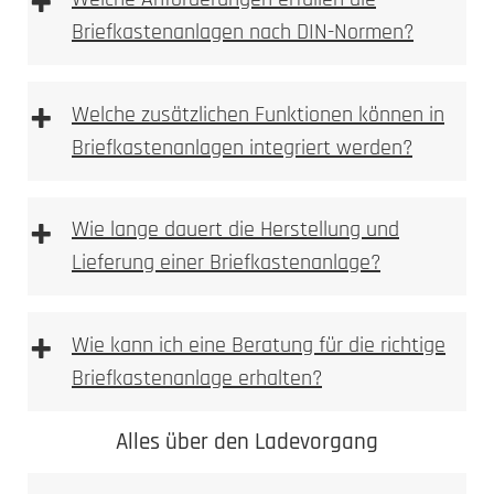
+
Benutzeroberfläche für die Fernsteuerung der
Briefkastenanlagen nach DIN-Normen?
Anlage.
Multi-Geräte-Unterstützung
: Verwalten Sie
mehrere Eingänge und Sprechstellen von
+
Welche zusätzlichen Funktionen können in
verschiedenen Orten aus.
Smart-Home-Integration
: Steuern Sie die
Briefkastenanlagen integriert werden?
Anlage in Verbindung mit Ihren Smart-Home-
Systemen und Sprachassistenten.
+
Wie lange dauert die Herstellung und
Lieferung einer Briefkastenanlage?
+
Wie kann ich eine Beratung für die richtige
Briefkastenanlage erhalten?
Alles über den Ladevorgang