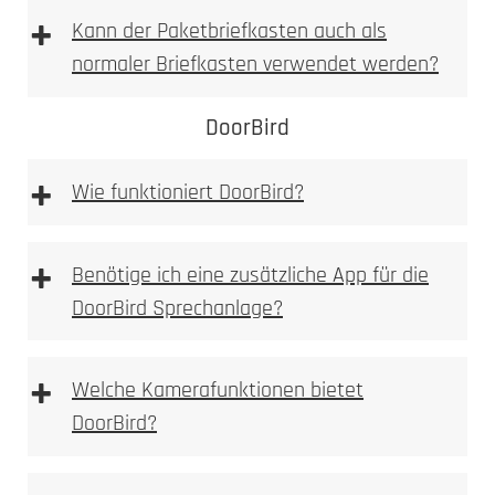
Laser abgetragen
spürbare
+
Kann der Paketbriefkasten auch als
Vertiefung
normaler Briefkasten verwendet werden?
fühlbare, sichtbare Vertiefung
DoorBird
sehr hohe mechanische Beständigkeit
auch bei starker Beanspruchung gut lesbar
+
Wie funktioniert DoorBird?
weniger filigran als Laserbeschriftung, dafür
robuster
optional farblich auslegbar (z. B. Lackfüllung)
+
Benötige ich eine zusätzliche App für die
Typische Einsatzbereiche:
DoorBird Sprechanlage?
+
Welche Kamerafunktionen bietet
Einsatzzweck
DoorBird?
gewünschten Optik
Beanspruchung
Laserbeschriftung