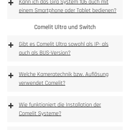
+
Kann ich das Gira System 106 auch mit
einem Smartphone oder Tablet bedienen?
Comelit Ultra und Switch
+
Gibt es Comelit Ultra sowohl als IP- als
auch als BUS-Version?
Hochauflösende HD-Kamera mit
Weitwinkelobjektiv
+
Welche Kameratechnik bzw. Auflösung
Integrierte Bewegungsmelder mit
verwendet Comelit?
umfangreicheren Erkennungsoptionen
Unterstützung für mehrere Eingänge und Türen
Erweiterte Smart-Home-Kompatibilität, inklusive
+
Wie funktioniert die Installation der
KNX und Loxone
Comelit Systeme?
Ideal für größere Wohnanlagen und gewerbliche
Gebäude