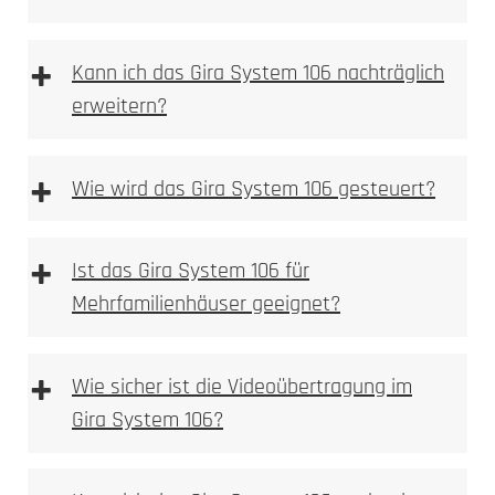
+
Kann ich das Gira System 106 nachträglich
erweitern?
HD-Kamera mit Weitwinkelobjektiv
Montageschale entfernen
Bewegungsmelder mit Push-Benachrichtigung
Im ersten Schritt ist die Montageschale zu
+
Wie wird das Gira System 106 gesteuert?
Gegensprechfunktion über die DoorBird App
entfernen.
Kompatibel mit gängigen Smart-Home-
Aufputzgehäuse und Module befestigen
Systemen (z.B. Alexa)
Das Aufputzgehäuse und die Module in der
+
Ideal für den Einsatz in kleineren Haushalten
Ist das Gira System 106 für
Montageschale befestigen.
Montageschale wieder montieren und
Mehrfamilienhäuser geeignet?
ausrichten
Montageschale wieder montieren; die
D2100E
+
Ausrichtung erfolgt durch das Festdrehen der
Wie sicher ist die Videoübertragung im
Schrauben.
Gira System 106?