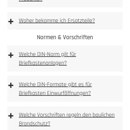
Vorlage Namensschild BASIC Typ 3 & BASIC
Typ 2 [PDF Datei 0,03 mb]
+
Woher bekomme ich Ersatzteile?
Vorlage Sicherheits Namensschild Typ 1 [PDF
Datei 0,03 mb]
Normen & Vorschriften
+
Ersatzteilshop
Welche DIN-Norm gilt für
Briefkastenanlagen?
+
Welche DIN-Formate gibt es für
Briefkasten Einwurföffnungen?
+
Welche Vorschriften regeln den baulichen
Brandschutz?