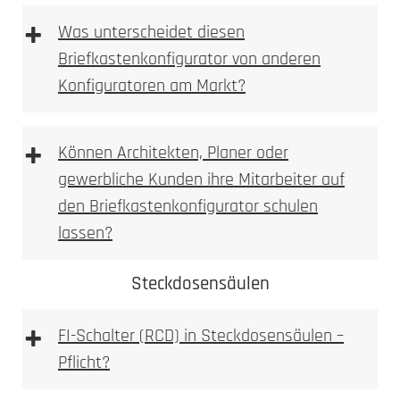
+
Briefkasten Konfigurator
Was unterscheidet diesen
2. Ausmessen
Briefkastenkonfigurator von anderen
Konfiguratoren am Markt?
3D Briefkastenkonfigurator
+
Können Architekten, Planer oder
gewerbliche Kunden ihre Mitarbeiter auf
den Briefkastenkonfigurator schulen
Briefkasten Konfigurator
LED-Leuchte
lassen?
3. Bohren
Steckdosensäulen
Briefkastenkonfigurator
+
FI-Schalter (RCD) in Steckdosensäulen –
3D Briefkasten Konfigurator
Pflicht?
Briefkastenkonfigurator
FI-
Achtung: