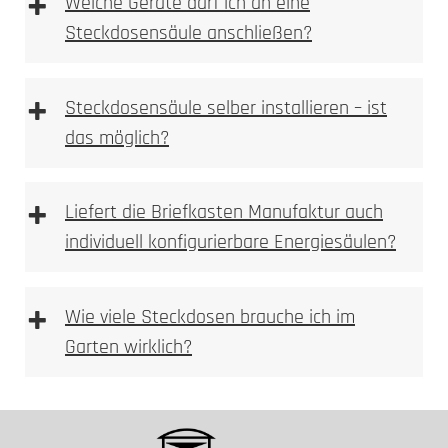
+
Welche Geräte darf ich an eine
UV-stabile Oberflächen
Steckdosensäule anschließen?
Leitungsschutzschalter
Elektrofachkraft
UV-Stabilität
+
Steckdosensäule selber installieren – ist
das möglich?
+
Liefert die Briefkasten Manufaktur auch
individuell konfigurierbare Energiesäulen?
+
Wie viele Steckdosen brauche ich im
Garten wirklich?