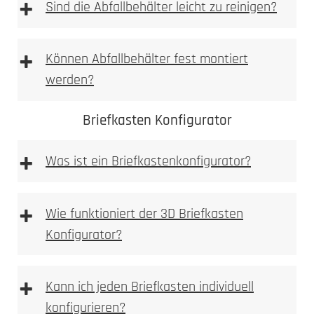
+
einbetoniert
Sind die Abfallbehälter leicht zu reinigen?
2. Ausmessen
2. Tiefe messen
+
Können Abfallbehälter fest montiert
Allgemeine Warnhinweise
werden?
aufgeschraubt
3. Nische ausbrechen
Briefkasten Konfigurator
+
Was ist ein Briefkastenkonfigurator?
Briefkastenkonfigurator
+
4. Anlage einpassen
Wie funktioniert der 3D Briefkasten
3. Bohren
Konfigurator?
3D Briefkasten Konfigurator
+
Kann ich jeden Briefkasten individuell
5. Bohren
konfigurieren?