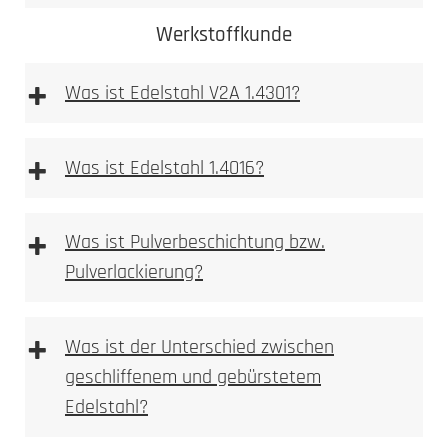
Werkstoffkunde
+
Was ist Edelstahl V2A 1.4301?
+
Was ist Edelstahl 1.4016?
+
Was ist Pulverbeschichtung bzw.
Pulverlackierung?
Mehr dazu
erfahren Sie hier
Ferritischer
Stahl ist im
+
Was ist der Unterschied zwischen
Gegensatz zum austenitischen Stahlsorten stark
geschliffenem und gebürstetem
magnetisch.
Edelstahl?
Durch Flugrost