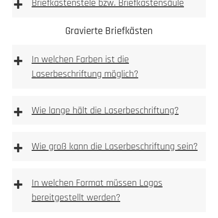
+
Briefkastenstele bzw. Briefkastensäule
Achtung: Keine
Gravierte Briefkästen
essighaltigen Reinigungsmittel verwenden
+
In welchen Farben ist die
Laserbeschriftung möglich?
+
Wie lange hält die Laserbeschriftung?
Sie finden Pflege und Reinigunsprodukte in
+
Wie groß kann die Laserbeschriftung sein?
unserem Pflegeratgeber.
Bitte beachten
+
In welchen Format müssen Logos
bereitgestellt werden?