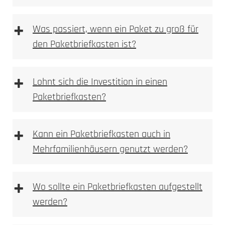
Farbveränderung,
+
Was passiert, wenn ein Paket zu groß für
Anlassmarkierung oder Oxidation
den Paketbriefkasten ist?
keine Vertiefung im Material
sehr feine, kontrastreiche Schriftbilder
ideal für Logos, Namen, Hausnummern und
+
Lohnt sich die Investition in einen
Piktogramme
Paketbriefkasten?
materialschonend, da keine Substanzabtragung
dauerhaft und witterungsbeständig bei
Metallen
+
Kann ein Paketbriefkasten auch in
Mehrfamilienhäusern genutzt werden?
Typische Einsatzbereiche:
+
Wo sollte ein Paketbriefkasten aufgestellt
werden?
mechanisch oder per