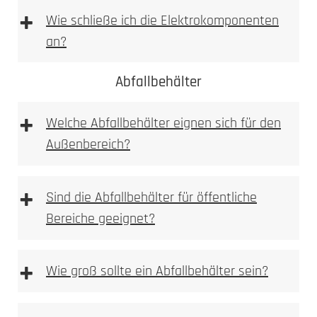
+
Wie schließe ich die Elektrokomponenten
an?
1. Höhe und Breite messen
Abfallbehälter
+
Wir empfehlen die Elektroinstallation aber immer
Welche Abfallbehälter eignen sich für den
durch einen Elektroinstallateur vornehmen zu
Außenbereich?
lassen. Bitte beachten Sie bei Wallboxen,
Sprechanlagen bzw. Videoanlagen immer auf die
vom Hersteller beigelegte Betriebsanleitung!
+
Sind die Abfallbehälter für öffentliche
1. Prüfen
Bereiche geeignet?
Kamera, Sprechstellen oder Wallboxvorbereitung
+
Wie groß sollte ein Abfallbehälter sein?