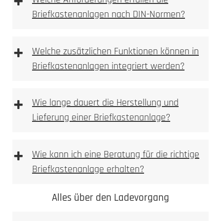
+
Benutzeroberfläche für die Fernsteuerung der
Briefkastenanlagen nach DIN-Normen?
Anlage.
Multi-Geräte-Unterstützung
: Verwalten Sie
mehrere Eingänge und Sprechstellen von
+
Welche zusätzlichen Funktionen können in
verschiedenen Orten aus.
Smart-Home-Integration
: Steuern Sie die
Briefkastenanlagen integriert werden?
Anlage in Verbindung mit Ihren Smart-Home-
Systemen und Sprachassistenten.
+
Wie lange dauert die Herstellung und
Lieferung einer Briefkastenanlage?
+
Wie kann ich eine Beratung für die richtige
Briefkastenanlage erhalten?
Alles über den Ladevorgang