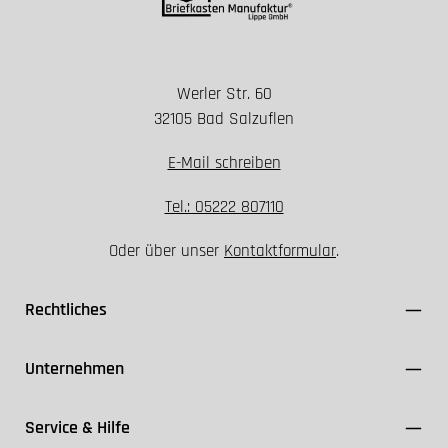
Werler Str. 60
Installation nur spannungsfrei durchführen
32105 Bad Salzuflen
Geeignete Schutzklasse und Dichtungen
verwenden
E-Mail schreiben
FI-Schutzschalter ≤ 30 mA einsetzen
Kabel ausschließlich für den Außenbereich (z. B.
Tel.: 05222 807110
NYY-J) nutzen
Oder über unser
Kontaktformular
.
VDE- und Herstellerangaben einhalten
Rechtliches
Unternehmen
Service & Hilfe