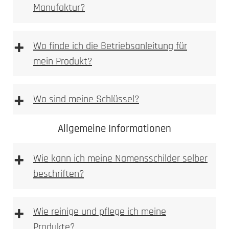
Manufaktur?
[DE | EN] Allgemeine Montagehilfe
downloaden
[PDF Datei 5,2 mb]
+
Wo finde ich die Betriebsanleitung für
mein Produkt?
+
Wo sind meine Schlüssel?
Allgemeine Informationen
+
Wie kann ich meine Namensschilder selber
beschriften?
+
Wie reinige und pflege ich meine
Produkte?