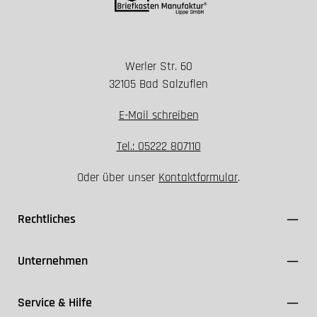
Werler Str. 60
Installation nur spannungsfrei durchführen
32105 Bad Salzuflen
Geeignete Schutzklasse und Dichtungen
verwenden
E-Mail schreiben
FI-Schutzschalter ≤ 30 mA einsetzen
Kabel ausschließlich für den Außenbereich (z. B.
Tel.: 05222 807110
NYY-J) nutzen
Oder über unser
Kontaktformular
.
VDE- und Herstellerangaben einhalten
Rechtliches
Unternehmen
Service & Hilfe