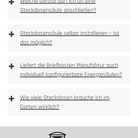
+
Welche Geräte darf ich an eine
UV-stabile Oberflächen
Steckdosensäule anschließen?
Leitungsschutzschalter
Elektrofachkraft
UV-Stabilität
+
Steckdosensäule selber installieren – ist
das möglich?
+
Liefert die Briefkasten Manufaktur auch
individuell konfigurierbare Energiesäulen?
+
Wie viele Steckdosen brauche ich im
Garten wirklich?