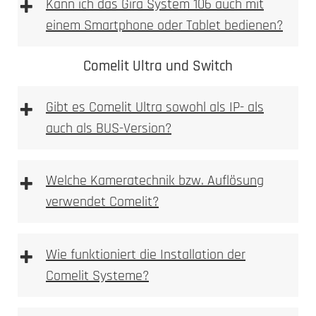
+
Kann ich das Gira System 106 auch mit
einem Smartphone oder Tablet bedienen?
Comelit Ultra und Switch
+
Gibt es Comelit Ultra sowohl als IP- als
auch als BUS-Version?
Hochauflösende HD-Kamera mit
Weitwinkelobjektiv
+
Welche Kameratechnik bzw. Auflösung
Integrierte Bewegungsmelder mit
verwendet Comelit?
umfangreicheren Erkennungsoptionen
Unterstützung für mehrere Eingänge und Türen
Erweiterte Smart-Home-Kompatibilität, inklusive
+
Wie funktioniert die Installation der
KNX und Loxone
Comelit Systeme?
Ideal für größere Wohnanlagen und gewerbliche
Gebäude