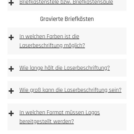
+
Briefkastenstele bzw. Briefkastensäule
Achtung: Keine
Gravierte Briefkästen
essighaltigen Reinigungsmittel verwenden
+
In welchen Farben ist die
Laserbeschriftung möglich?
+
Wie lange hält die Laserbeschriftung?
Sie finden Pflege und Reinigunsprodukte in
+
Wie groß kann die Laserbeschriftung sein?
unserem Pflegeratgeber.
Bitte beachten
+
In welchen Format müssen Logos
bereitgestellt werden?