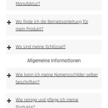
Manufaktur?
[DE | EN] Allgemeine Montagehilfe
downloaden
[PDF Datei 5,2 mb]
+
Wo finde ich die Betriebsanleitung für
mein Produkt?
+
Wo sind meine Schlüssel?
Allgemeine Informationen
+
Wie kann ich meine Namensschilder selber
beschriften?
+
Wie reinige und pflege ich meine
Produkte?