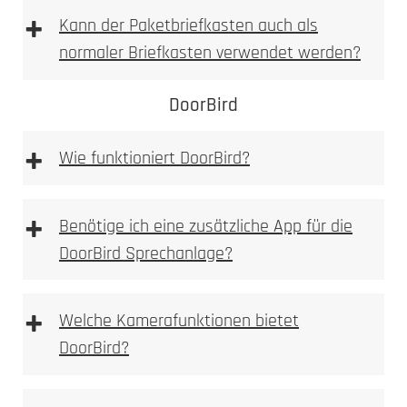
Laser abgetragen
spürbare
+
Kann der Paketbriefkasten auch als
Vertiefung
normaler Briefkasten verwendet werden?
fühlbare, sichtbare Vertiefung
DoorBird
sehr hohe mechanische Beständigkeit
auch bei starker Beanspruchung gut lesbar
+
Wie funktioniert DoorBird?
weniger filigran als Laserbeschriftung, dafür
robuster
optional farblich auslegbar (z. B. Lackfüllung)
+
Benötige ich eine zusätzliche App für die
Typische Einsatzbereiche:
DoorBird Sprechanlage?
+
Welche Kamerafunktionen bietet
Einsatzzweck
DoorBird?
gewünschten Optik
Beanspruchung
Laserbeschriftung