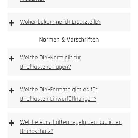
Vorlage Namensschild BASIC Typ 3 & BASIC
Typ 2 [PDF Datei 0,03 mb]
+
Woher bekomme ich Ersatzteile?
Vorlage Sicherheits Namensschild Typ 1 [PDF
Datei 0,03 mb]
Normen & Vorschriften
+
Ersatzteilshop
Welche DIN-Norm gilt für
Briefkastenanlagen?
+
Welche DIN-Formate gibt es für
Briefkasten Einwurföffnungen?
+
Welche Vorschriften regeln den baulichen
Brandschutz?