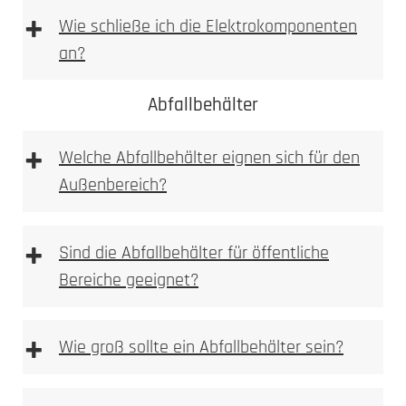
+
Wie schließe ich die Elektrokomponenten
an?
1. Höhe und Breite messen
Abfallbehälter
+
Wir empfehlen die Elektroinstallation aber immer
Welche Abfallbehälter eignen sich für den
durch einen Elektroinstallateur vornehmen zu
Außenbereich?
lassen. Bitte beachten Sie bei Wallboxen,
Sprechanlagen bzw. Videoanlagen immer auf die
vom Hersteller beigelegte Betriebsanleitung!
+
Sind die Abfallbehälter für öffentliche
1. Prüfen
Bereiche geeignet?
Kamera, Sprechstellen oder Wallboxvorbereitung
+
Wie groß sollte ein Abfallbehälter sein?