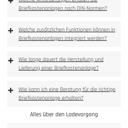
+
Benutzeroberfläche für die Fernsteuerung der
Briefkastenanlagen nach DIN-Normen?
Anlage.
Multi-Geräte-Unterstützung
: Verwalten Sie
mehrere Eingänge und Sprechstellen von
+
Welche zusätzlichen Funktionen können in
verschiedenen Orten aus.
Smart-Home-Integration
: Steuern Sie die
Briefkastenanlagen integriert werden?
Anlage in Verbindung mit Ihren Smart-Home-
Systemen und Sprachassistenten.
+
Wie lange dauert die Herstellung und
Lieferung einer Briefkastenanlage?
+
Wie kann ich eine Beratung für die richtige
Briefkastenanlage erhalten?
Alles über den Ladevorgang