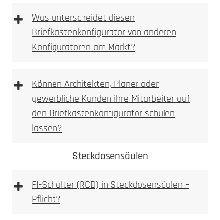
+
Briefkasten Konfigurator
Was unterscheidet diesen
2. Ausmessen
Briefkastenkonfigurator von anderen
Konfiguratoren am Markt?
3D Briefkastenkonfigurator
+
Können Architekten, Planer oder
gewerbliche Kunden ihre Mitarbeiter auf
den Briefkastenkonfigurator schulen
Briefkasten Konfigurator
LED-Leuchte
lassen?
3. Bohren
Steckdosensäulen
Briefkastenkonfigurator
+
FI-Schalter (RCD) in Steckdosensäulen –
3D Briefkasten Konfigurator
Pflicht?
Briefkastenkonfigurator
FI-
Achtung: