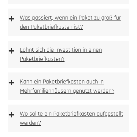
Farbveränderung,
+
Was passiert, wenn ein Paket zu groß für
Anlassmarkierung oder Oxidation
den Paketbriefkasten ist?
keine Vertiefung im Material
sehr feine, kontrastreiche Schriftbilder
ideal für Logos, Namen, Hausnummern und
+
Lohnt sich die Investition in einen
Piktogramme
Paketbriefkasten?
materialschonend, da keine Substanzabtragung
dauerhaft und witterungsbeständig bei
Metallen
+
Kann ein Paketbriefkasten auch in
Mehrfamilienhäusern genutzt werden?
Typische Einsatzbereiche:
+
Wo sollte ein Paketbriefkasten aufgestellt
werden?
mechanisch oder per