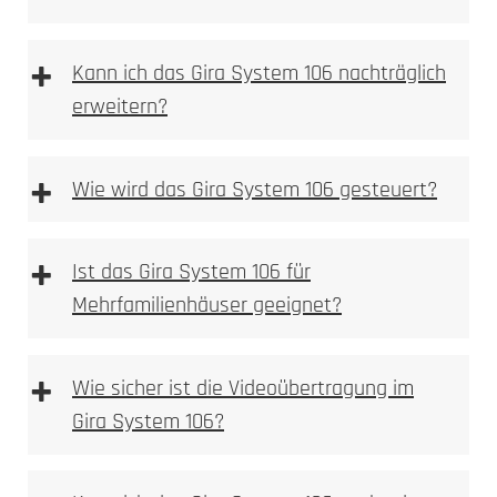
+
Kann ich das Gira System 106 nachträglich
erweitern?
HD-Kamera mit Weitwinkelobjektiv
Montageschale entfernen
Bewegungsmelder mit Push-Benachrichtigung
Im ersten Schritt ist die Montageschale zu
+
Wie wird das Gira System 106 gesteuert?
Gegensprechfunktion über die DoorBird App
entfernen.
Kompatibel mit gängigen Smart-Home-
Aufputzgehäuse und Module befestigen
Systemen (z.B. Alexa)
Das Aufputzgehäuse und die Module in der
+
Ideal für den Einsatz in kleineren Haushalten
Ist das Gira System 106 für
Montageschale befestigen.
Montageschale wieder montieren und
Mehrfamilienhäuser geeignet?
ausrichten
Montageschale wieder montieren; die
D2100E
+
Ausrichtung erfolgt durch das Festdrehen der
Wie sicher ist die Videoübertragung im
Schrauben.
Gira System 106?