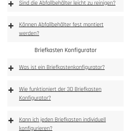
+
einbetoniert
Sind die Abfallbehälter leicht zu reinigen?
2. Ausmessen
2. Tiefe messen
+
Können Abfallbehälter fest montiert
Allgemeine Warnhinweise
werden?
aufgeschraubt
3. Nische ausbrechen
Briefkasten Konfigurator
+
Was ist ein Briefkastenkonfigurator?
Briefkastenkonfigurator
+
4. Anlage einpassen
Wie funktioniert der 3D Briefkasten
3. Bohren
Konfigurator?
3D Briefkasten Konfigurator
+
Kann ich jeden Briefkasten individuell
5. Bohren
konfigurieren?