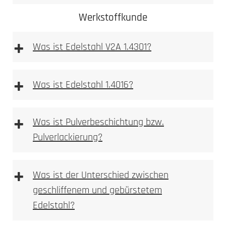
Werkstoffkunde
+
Was ist Edelstahl V2A 1.4301?
+
Was ist Edelstahl 1.4016?
+
Was ist Pulverbeschichtung bzw.
Pulverlackierung?
Mehr dazu
erfahren Sie hier
Ferritischer
Stahl ist im
+
Was ist der Unterschied zwischen
Gegensatz zum austenitischen Stahlsorten stark
geschliffenem und gebürstetem
magnetisch.
Edelstahl?
Durch Flugrost