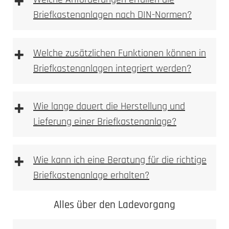
+
Benutzeroberfläche für die Fernsteuerung der
Briefkastenanlagen nach DIN-Normen?
Anlage.
Multi-Geräte-Unterstützung
: Verwalten Sie
mehrere Eingänge und Sprechstellen von
+
Welche zusätzlichen Funktionen können in
verschiedenen Orten aus.
Smart-Home-Integration
: Steuern Sie die
Briefkastenanlagen integriert werden?
Anlage in Verbindung mit Ihren Smart-Home-
Systemen und Sprachassistenten.
+
Wie lange dauert die Herstellung und
Lieferung einer Briefkastenanlage?
+
Wie kann ich eine Beratung für die richtige
Briefkastenanlage erhalten?
Alles über den Ladevorgang