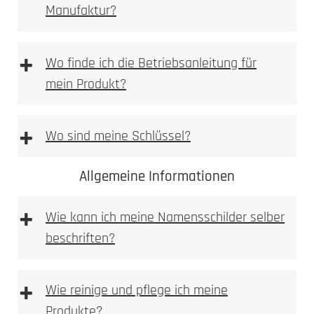
Manufaktur?
[DE | EN] Allgemeine Montagehilfe
downloaden
[PDF Datei 5,2 mb]
+
Wo finde ich die Betriebsanleitung für
mein Produkt?
+
Wo sind meine Schlüssel?
Allgemeine Informationen
+
Wie kann ich meine Namensschilder selber
beschriften?
+
Wie reinige und pflege ich meine
Produkte?