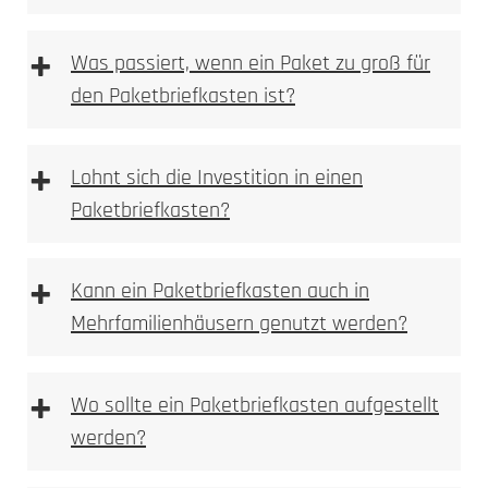
Farbveränderung,
+
Was passiert, wenn ein Paket zu groß für
Anlassmarkierung oder Oxidation
den Paketbriefkasten ist?
keine Vertiefung im Material
sehr feine, kontrastreiche Schriftbilder
ideal für Logos, Namen, Hausnummern und
+
Lohnt sich die Investition in einen
Piktogramme
Paketbriefkasten?
materialschonend, da keine Substanzabtragung
dauerhaft und witterungsbeständig bei
Metallen
+
Kann ein Paketbriefkasten auch in
Mehrfamilienhäusern genutzt werden?
Typische Einsatzbereiche:
+
Wo sollte ein Paketbriefkasten aufgestellt
werden?
mechanisch oder per