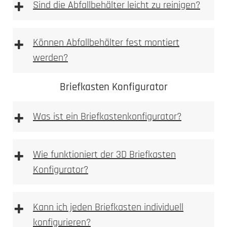
+
einbetoniert
Sind die Abfallbehälter leicht zu reinigen?
2. Ausmessen
2. Tiefe messen
+
Können Abfallbehälter fest montiert
Allgemeine Warnhinweise
werden?
aufgeschraubt
3. Nische ausbrechen
Briefkasten Konfigurator
+
Was ist ein Briefkastenkonfigurator?
Briefkastenkonfigurator
+
4. Anlage einpassen
Wie funktioniert der 3D Briefkasten
3. Bohren
Konfigurator?
3D Briefkasten Konfigurator
+
Kann ich jeden Briefkasten individuell
5. Bohren
konfigurieren?