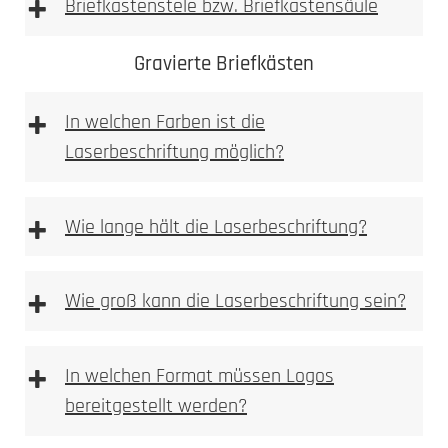
+
Briefkastenstele bzw. Briefkastensäule
Achtung: Keine
Gravierte Briefkästen
essighaltigen Reinigungsmittel verwenden
+
In welchen Farben ist die
Laserbeschriftung möglich?
+
Wie lange hält die Laserbeschriftung?
Sie finden Pflege und Reinigunsprodukte in
+
Wie groß kann die Laserbeschriftung sein?
unserem Pflegeratgeber.
Bitte beachten
+
In welchen Format müssen Logos
bereitgestellt werden?