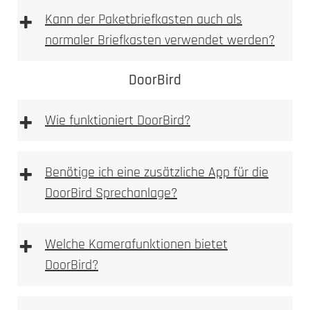
Laser abgetragen
spürbare
+
Kann der Paketbriefkasten auch als
Vertiefung
normaler Briefkasten verwendet werden?
fühlbare, sichtbare Vertiefung
DoorBird
sehr hohe mechanische Beständigkeit
auch bei starker Beanspruchung gut lesbar
+
Wie funktioniert DoorBird?
weniger filigran als Laserbeschriftung, dafür
robuster
optional farblich auslegbar (z. B. Lackfüllung)
+
Benötige ich eine zusätzliche App für die
Typische Einsatzbereiche:
DoorBird Sprechanlage?
+
Welche Kamerafunktionen bietet
Einsatzzweck
DoorBird?
gewünschten Optik
Beanspruchung
Laserbeschriftung