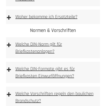
Vorlage Namensschild BASIC Typ 3 & BASIC
Typ 2 [PDF Datei 0,03 mb]
+
Woher bekomme ich Ersatzteile?
Vorlage Sicherheits Namensschild Typ 1 [PDF
Datei 0,03 mb]
Normen & Vorschriften
+
Ersatzteilshop
Welche DIN-Norm gilt für
Briefkastenanlagen?
+
Welche DIN-Formate gibt es für
Briefkasten Einwurföffnungen?
+
Welche Vorschriften regeln den baulichen
Brandschutz?