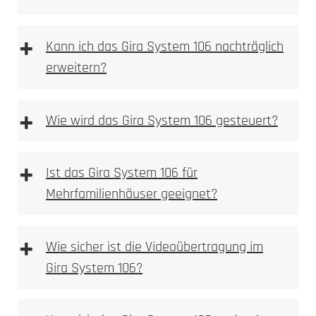
+
Kann ich das Gira System 106 nachträglich
erweitern?
HD-Kamera mit Weitwinkelobjektiv
Montageschale entfernen
Bewegungsmelder mit Push-Benachrichtigung
Im ersten Schritt ist die Montageschale zu
+
Wie wird das Gira System 106 gesteuert?
Gegensprechfunktion über die DoorBird App
entfernen.
Kompatibel mit gängigen Smart-Home-
Aufputzgehäuse und Module befestigen
Systemen (z.B. Alexa)
Das Aufputzgehäuse und die Module in der
+
Ideal für den Einsatz in kleineren Haushalten
Ist das Gira System 106 für
Montageschale befestigen.
Montageschale wieder montieren und
Mehrfamilienhäuser geeignet?
ausrichten
Montageschale wieder montieren; die
D2100E
+
Ausrichtung erfolgt durch das Festdrehen der
Wie sicher ist die Videoübertragung im
Schrauben.
Gira System 106?