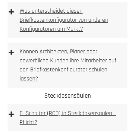
+
Briefkasten Konfigurator
Was unterscheidet diesen
2. Ausmessen
Briefkastenkonfigurator von anderen
Konfiguratoren am Markt?
3D Briefkastenkonfigurator
+
Können Architekten, Planer oder
gewerbliche Kunden ihre Mitarbeiter auf
den Briefkastenkonfigurator schulen
Briefkasten Konfigurator
LED-Leuchte
lassen?
3. Bohren
Steckdosensäulen
Briefkastenkonfigurator
+
FI-Schalter (RCD) in Steckdosensäulen –
3D Briefkasten Konfigurator
Pflicht?
Briefkastenkonfigurator
FI-
Achtung: