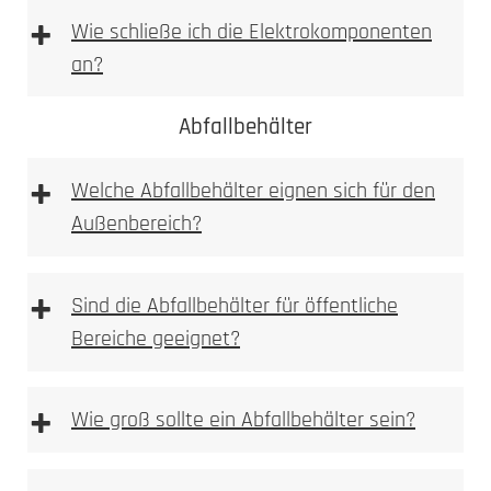
+
Wie schließe ich die Elektrokomponenten
an?
1. Höhe und Breite messen
Abfallbehälter
+
Wir empfehlen die Elektroinstallation aber immer
Welche Abfallbehälter eignen sich für den
durch einen Elektroinstallateur vornehmen zu
Außenbereich?
lassen. Bitte beachten Sie bei Wallboxen,
Sprechanlagen bzw. Videoanlagen immer auf die
vom Hersteller beigelegte Betriebsanleitung!
+
Sind die Abfallbehälter für öffentliche
1. Prüfen
Bereiche geeignet?
Kamera, Sprechstellen oder Wallboxvorbereitung
+
Wie groß sollte ein Abfallbehälter sein?