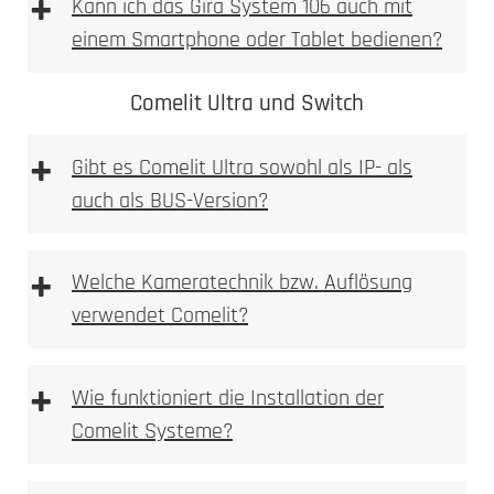
+
Kann ich das Gira System 106 auch mit
einem Smartphone oder Tablet bedienen?
Comelit Ultra und Switch
+
Gibt es Comelit Ultra sowohl als IP- als
auch als BUS-Version?
Hochauflösende HD-Kamera mit
Weitwinkelobjektiv
+
Welche Kameratechnik bzw. Auflösung
Integrierte Bewegungsmelder mit
verwendet Comelit?
umfangreicheren Erkennungsoptionen
Unterstützung für mehrere Eingänge und Türen
Erweiterte Smart-Home-Kompatibilität, inklusive
+
Wie funktioniert die Installation der
KNX und Loxone
Comelit Systeme?
Ideal für größere Wohnanlagen und gewerbliche
Gebäude