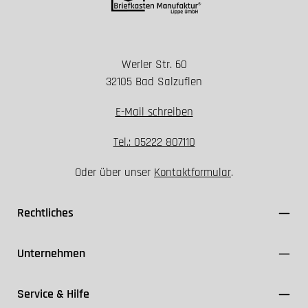
Werler Str. 60
Installation nur spannungsfrei durchführen
32105 Bad Salzuflen
Geeignete Schutzklasse und Dichtungen
verwenden
E-Mail schreiben
FI-Schutzschalter ≤ 30 mA einsetzen
Kabel ausschließlich für den Außenbereich (z. B.
Tel.: 05222 807110
NYY-J) nutzen
Oder über unser
Kontaktformular
.
VDE- und Herstellerangaben einhalten
Rechtliches
Unternehmen
Service & Hilfe