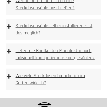
+
Welche Geräte darf ich an eine
UV-stabile Oberflächen
Steckdosensäule anschließen?
Leitungsschutzschalter
Elektrofachkraft
UV-Stabilität
+
Steckdosensäule selber installieren – ist
das möglich?
+
Liefert die Briefkasten Manufaktur auch
individuell konfigurierbare Energiesäulen?
+
Wie viele Steckdosen brauche ich im
Garten wirklich?