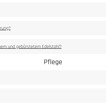
Staub darf niem
Ferritischer
S
erung?
milden Reiniger
enem und gebürstetem Edelstahl?
t ist, dass dieses ein Leben lang hält.
Pflege
Unser Anspruch an ein Manufakturprodukt ist, 
Achtung