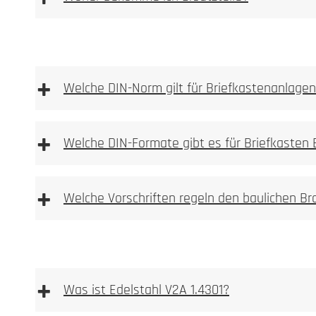
Ersatzteilshop
+
Welche DIN-Norm gilt für Briefkastenanlage
+
Welche DIN-Formate gibt es für Briefkasten
Durch Flugrost ve
+
Bürstrichtung gereinigt werden.
Welche Vorschriften regeln den baulichen B
+
Was ist Edelstahl V2A 1.4301?