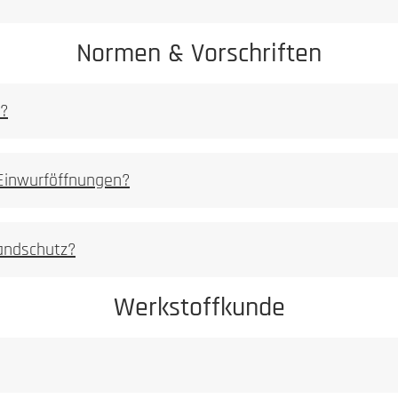
Normen & Vorschriften
n?
 Einwurföffnungen?
rursachte Korrosionserscheinungen sind von der Gewährleistung au
randschutz?
Werkstoffkunde
Achtung