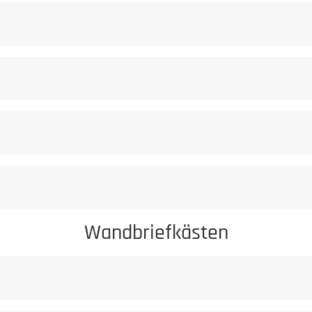
flegeratgeber.
rursachte Korrosionserscheinungen sind von der Gewährleistung au
milden Reiniger
Staub darf niem
Wandbriefkästen