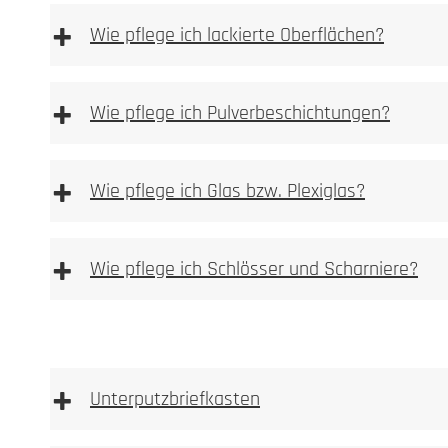
Sie finden Pflege und Reinigunsprodukte in unserem P
+
Wie pflege ich lackierte Oberflächen?
Durch Flugrost ve
Bitte beachten
Bürstrichtung gereinigt werden.
+
essighaltigen Reinigungsmittel verwenden
Wie pflege ich Pulverbeschichtungen?
+
Wie pflege ich Glas bzw. Plexiglas?
+
Wie pflege ich Schlösser und Scharniere?
+
Unterputzbriefkasten