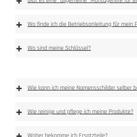
+
Gibt es eine "allgemeine" Montagehilfe für 
[DE | EN] Allgemeine Montagehilfe downloaden
[
+
Wo finde ich die Betriebsanleitung für mein 
+
Wo sind meine Schlüssel?
+
Wie kann ich meine Namensschilder selber b
+
Wie reinige und pflege ich meine Produkte?
Vorlage Namensschild BASIC Typ 3 & BASIC Typ 2
Vorlage Sicherheits Namensschild Typ 1 [PDF Dat
+
Woher bekomme ich Ersatzteile?