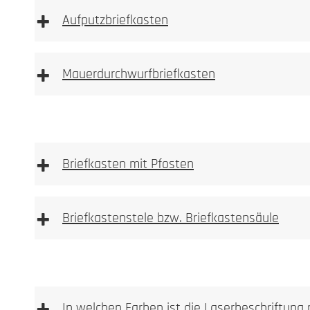
+
Aufputzbriefkasten
+
Mauerdurchwurfbriefkasten
+
Briefkasten mit Pfosten
+
Briefkastenstele bzw. Briefkastensäule
In welchen Farben ist die Laserbeschriftung