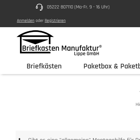
05222 807110 (Mo-Fr. 9 - 16 Uhr)
um Hauptinhalt springen
Zur Hauptnavigation springen
Anmelden
oder
Registrieren
Briefkästen
Paketbox & Paketb
Hi