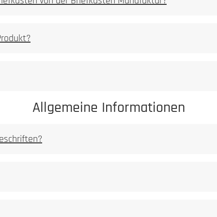
Briefkästen von der Briefkasten Manufaktur?
PDF Datei 5,2 mb]
Produkt?
Allgemeine Informationen
eschriften?
 [PDF Datei 0,03 mb]
ei 0,03 mb]