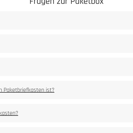
Fragen zur Paketbox
gezielt verändert
gramme
n Paketbriefkasten ist?
fkasten?
er abgetragen
spürbare Vertiefung