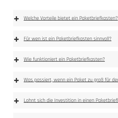
+
Welche Vorteile bietet ein Paketbriefkasten?
Materialoberfläche 
Anlassmarkierung oder Oxidation
+
Für wen ist ein Paketbriefkasten sinnvoll?
keine Vertiefung im Material
sehr feine, kontrastreiche Schriftbilder
+
ideal für Logos, Namen, Hausnummern und Pikto
Wie funktioniert ein Paketbriefkasten?
materialschonend, da keine Substanzabtragung
dauerhaft und witterungsbeständig bei Metallen
+
Was passiert, wenn ein Paket zu groß für de
Typische Einsatzbereiche:
+
Lohnt sich die Investition in einen Paketbrie
mechanisch oder per Las