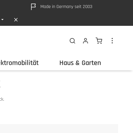
Made in Germany seit 2003
Warenkorb ent
ektromobilität
Haus & Garten
Out
k
ck.