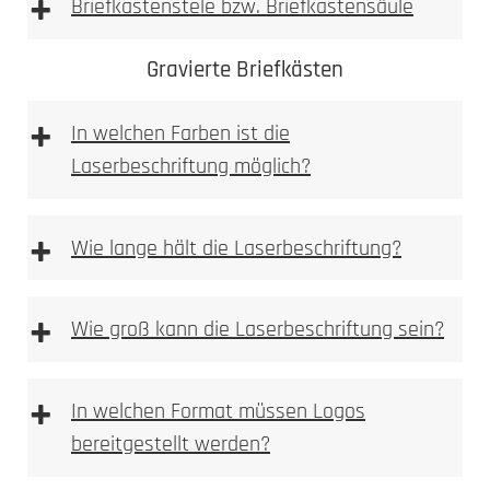
+
Briefkastenstele bzw. Briefkastensäule
Achtung: Keine
Gravierte Briefkästen
essighaltigen Reinigungsmittel verwenden
+
In welchen Farben ist die
Laserbeschriftung möglich?
+
Wie lange hält die Laserbeschriftung?
Sie finden Pflege und Reinigunsprodukte in
+
Wie groß kann die Laserbeschriftung sein?
unserem Pflegeratgeber.
Bitte beachten
+
In welchen Format müssen Logos
bereitgestellt werden?