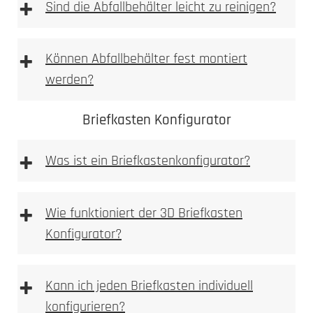
+
einbetoniert
Sind die Abfallbehälter leicht zu reinigen?
2. Ausmessen
2. Tiefe messen
+
Können Abfallbehälter fest montiert
Allgemeine Warnhinweise
werden?
aufgeschraubt
3. Nische ausbrechen
Briefkasten Konfigurator
+
Was ist ein Briefkastenkonfigurator?
Briefkastenkonfigurator
+
4. Anlage einpassen
Wie funktioniert der 3D Briefkasten
3. Bohren
Konfigurator?
3D Briefkasten Konfigurator
+
Kann ich jeden Briefkasten individuell
5. Bohren
konfigurieren?