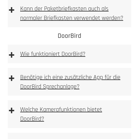
Laser abgetragen
spürbare
+
Kann der Paketbriefkasten auch als
Vertiefung
normaler Briefkasten verwendet werden?
fühlbare, sichtbare Vertiefung
DoorBird
sehr hohe mechanische Beständigkeit
auch bei starker Beanspruchung gut lesbar
+
Wie funktioniert DoorBird?
weniger filigran als Laserbeschriftung, dafür
robuster
optional farblich auslegbar (z. B. Lackfüllung)
+
Benötige ich eine zusätzliche App für die
Typische Einsatzbereiche:
DoorBird Sprechanlage?
+
Welche Kamerafunktionen bietet
Einsatzzweck
DoorBird?
gewünschten Optik
Beanspruchung
Laserbeschriftung