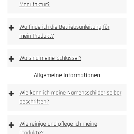
Manufaktur?
[DE | EN] Allgemeine Montagehilfe
downloaden
[PDF Datei 5,2 mb]
+
Wo finde ich die Betriebsanleitung für
mein Produkt?
+
Wo sind meine Schlüssel?
Allgemeine Informationen
+
Wie kann ich meine Namensschilder selber
beschriften?
+
Wie reinige und pflege ich meine
Produkte?