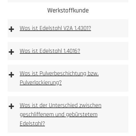
Werkstoffkunde
+
Was ist Edelstahl V2A 1.4301?
+
Was ist Edelstahl 1.4016?
+
Was ist Pulverbeschichtung bzw.
Pulverlackierung?
Mehr dazu
erfahren Sie hier
Ferritischer
Stahl ist im
+
Was ist der Unterschied zwischen
Gegensatz zum austenitischen Stahlsorten stark
geschliffenem und gebürstetem
magnetisch.
Edelstahl?
Durch Flugrost