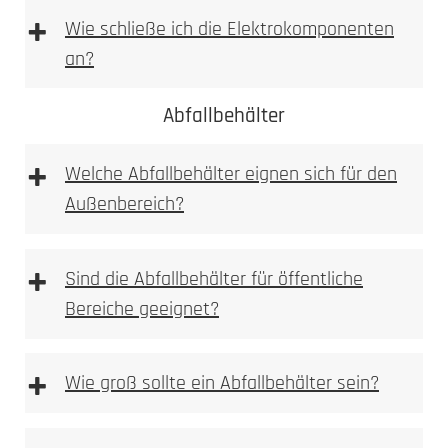
+
Wie schließe ich die Elektrokomponenten
an?
1. Höhe und Breite messen
Abfallbehälter
+
Wir empfehlen die Elektroinstallation aber immer
Welche Abfallbehälter eignen sich für den
durch einen Elektroinstallateur vornehmen zu
Außenbereich?
lassen. Bitte beachten Sie bei Wallboxen,
Sprechanlagen bzw. Videoanlagen immer auf die
vom Hersteller beigelegte Betriebsanleitung!
+
Sind die Abfallbehälter für öffentliche
1. Prüfen
Bereiche geeignet?
Kamera, Sprechstellen oder Wallboxvorbereitung
+
Wie groß sollte ein Abfallbehälter sein?