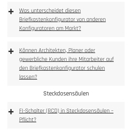
+
Briefkasten Konfigurator
Was unterscheidet diesen
2. Ausmessen
Briefkastenkonfigurator von anderen
Konfiguratoren am Markt?
3D Briefkastenkonfigurator
+
Können Architekten, Planer oder
gewerbliche Kunden ihre Mitarbeiter auf
den Briefkastenkonfigurator schulen
Briefkasten Konfigurator
LED-Leuchte
lassen?
3. Bohren
Steckdosensäulen
Briefkastenkonfigurator
+
FI-Schalter (RCD) in Steckdosensäulen –
3D Briefkasten Konfigurator
Pflicht?
Briefkastenkonfigurator
FI-
Achtung: