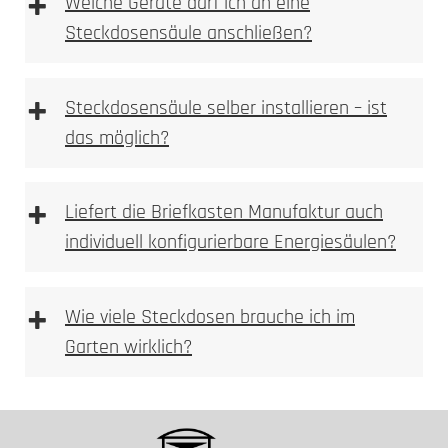
+
Welche Geräte darf ich an eine
UV-stabile Oberflächen
Steckdosensäule anschließen?
Leitungsschutzschalter
Elektrofachkraft
UV-Stabilität
+
Steckdosensäule selber installieren – ist
das möglich?
+
Liefert die Briefkasten Manufaktur auch
individuell konfigurierbare Energiesäulen?
+
Wie viele Steckdosen brauche ich im
Garten wirklich?