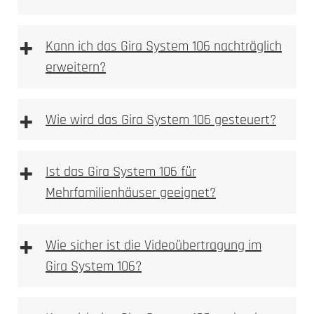
+
Kann ich das Gira System 106 nachträglich
erweitern?
HD-Kamera mit Weitwinkelobjektiv
Montageschale entfernen
Bewegungsmelder mit Push-Benachrichtigung
Im ersten Schritt ist die Montageschale zu
+
Wie wird das Gira System 106 gesteuert?
Gegensprechfunktion über die DoorBird App
entfernen.
Kompatibel mit gängigen Smart-Home-
Aufputzgehäuse und Module befestigen
Systemen (z.B. Alexa)
Das Aufputzgehäuse und die Module in der
+
Ideal für den Einsatz in kleineren Haushalten
Ist das Gira System 106 für
Montageschale befestigen.
Montageschale wieder montieren und
Mehrfamilienhäuser geeignet?
ausrichten
Montageschale wieder montieren; die
D2100E
+
Ausrichtung erfolgt durch das Festdrehen der
Wie sicher ist die Videoübertragung im
Schrauben.
Gira System 106?