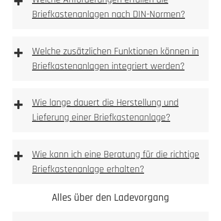
+
Benutzeroberfläche für die Fernsteuerung der
Briefkastenanlagen nach DIN-Normen?
Anlage.
Multi-Geräte-Unterstützung
: Verwalten Sie
mehrere Eingänge und Sprechstellen von
+
Welche zusätzlichen Funktionen können in
verschiedenen Orten aus.
Smart-Home-Integration
: Steuern Sie die
Briefkastenanlagen integriert werden?
Anlage in Verbindung mit Ihren Smart-Home-
Systemen und Sprachassistenten.
+
Wie lange dauert die Herstellung und
Lieferung einer Briefkastenanlage?
+
Wie kann ich eine Beratung für die richtige
Briefkastenanlage erhalten?
Alles über den Ladevorgang