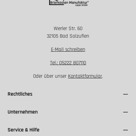
Werler Str. 60
Installation nur spannungsfrei durchführen
32105 Bad Salzuflen
Geeignete Schutzklasse und Dichtungen
verwenden
E-Mail schreiben
FI-Schutzschalter ≤ 30 mA einsetzen
Kabel ausschließlich für den Außenbereich (z. B.
Tel.: 05222 807110
NYY-J) nutzen
Oder über unser
Kontaktformular
.
VDE- und Herstellerangaben einhalten
Rechtliches
Unternehmen
Service & Hilfe