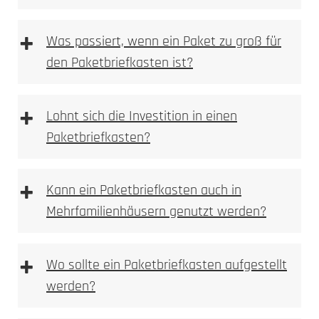
Farbveränderung,
+
Was passiert, wenn ein Paket zu groß für
Anlassmarkierung oder Oxidation
den Paketbriefkasten ist?
keine Vertiefung im Material
sehr feine, kontrastreiche Schriftbilder
ideal für Logos, Namen, Hausnummern und
+
Lohnt sich die Investition in einen
Piktogramme
Paketbriefkasten?
materialschonend, da keine Substanzabtragung
dauerhaft und witterungsbeständig bei
Metallen
+
Kann ein Paketbriefkasten auch in
Mehrfamilienhäusern genutzt werden?
Typische Einsatzbereiche:
+
Wo sollte ein Paketbriefkasten aufgestellt
werden?
mechanisch oder per