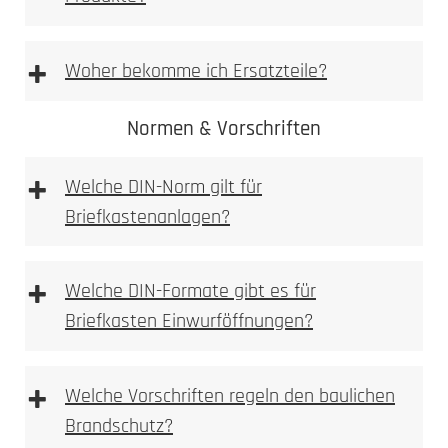
Vorlage Namensschild BASIC Typ 3 & BASIC
Typ 2 [PDF Datei 0,03 mb]
+
Woher bekomme ich Ersatzteile?
Vorlage Sicherheits Namensschild Typ 1 [PDF
Datei 0,03 mb]
Normen & Vorschriften
+
Ersatzteilshop
Welche DIN-Norm gilt für
Briefkastenanlagen?
+
Welche DIN-Formate gibt es für
Briefkasten Einwurföffnungen?
+
Welche Vorschriften regeln den baulichen
Brandschutz?