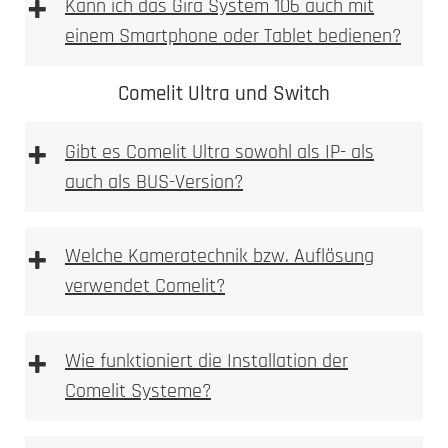
+
Kann ich das Gira System 106 auch mit
einem Smartphone oder Tablet bedienen?
Comelit Ultra und Switch
+
Gibt es Comelit Ultra sowohl als IP- als
auch als BUS-Version?
Hochauflösende HD-Kamera mit
Weitwinkelobjektiv
+
Welche Kameratechnik bzw. Auflösung
Integrierte Bewegungsmelder mit
verwendet Comelit?
umfangreicheren Erkennungsoptionen
Unterstützung für mehrere Eingänge und Türen
Erweiterte Smart-Home-Kompatibilität, inklusive
+
Wie funktioniert die Installation der
KNX und Loxone
Comelit Systeme?
Ideal für größere Wohnanlagen und gewerbliche
Gebäude