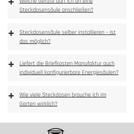
+
Welche Geräte darf ich an eine
UV-stabile Oberflächen
Steckdosensäule anschließen?
Leitungsschutzschalter
Elektrofachkraft
UV-Stabilität
+
Steckdosensäule selber installieren – ist
das möglich?
+
Liefert die Briefkasten Manufaktur auch
individuell konfigurierbare Energiesäulen?
+
Wie viele Steckdosen brauche ich im
Garten wirklich?