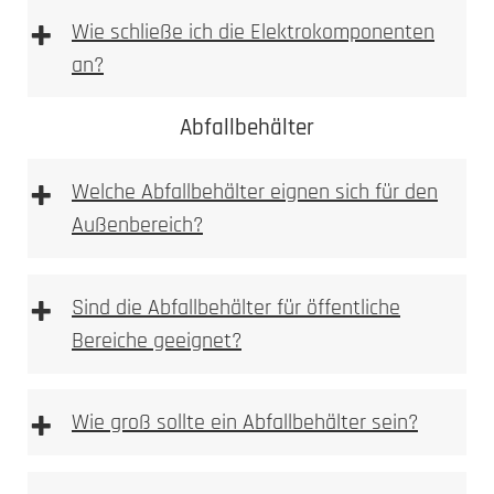
+
Wie schließe ich die Elektrokomponenten
an?
1. Höhe und Breite messen
Abfallbehälter
+
Wir empfehlen die Elektroinstallation aber immer
Welche Abfallbehälter eignen sich für den
durch einen Elektroinstallateur vornehmen zu
Außenbereich?
lassen. Bitte beachten Sie bei Wallboxen,
Sprechanlagen bzw. Videoanlagen immer auf die
vom Hersteller beigelegte Betriebsanleitung!
+
Sind die Abfallbehälter für öffentliche
1. Prüfen
Bereiche geeignet?
Kamera, Sprechstellen oder Wallboxvorbereitung
+
Wie groß sollte ein Abfallbehälter sein?