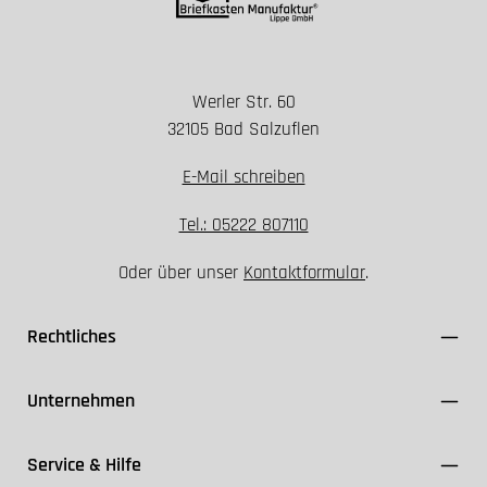
Werler Str. 60
Installation nur spannungsfrei durchführen
32105 Bad Salzuflen
Geeignete Schutzklasse und Dichtungen
verwenden
E-Mail schreiben
FI-Schutzschalter ≤ 30 mA einsetzen
Kabel ausschließlich für den Außenbereich (z. B.
Tel.: 05222 807110
NYY-J) nutzen
Oder über unser
Kontaktformular
.
VDE- und Herstellerangaben einhalten
Rechtliches
Unternehmen
Service & Hilfe