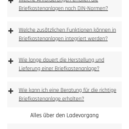
+
Benutzeroberfläche für die Fernsteuerung der
Briefkastenanlagen nach DIN-Normen?
Anlage.
Multi-Geräte-Unterstützung
: Verwalten Sie
mehrere Eingänge und Sprechstellen von
+
Welche zusätzlichen Funktionen können in
verschiedenen Orten aus.
Smart-Home-Integration
: Steuern Sie die
Briefkastenanlagen integriert werden?
Anlage in Verbindung mit Ihren Smart-Home-
Systemen und Sprachassistenten.
+
Wie lange dauert die Herstellung und
Lieferung einer Briefkastenanlage?
+
Wie kann ich eine Beratung für die richtige
Briefkastenanlage erhalten?
Alles über den Ladevorgang