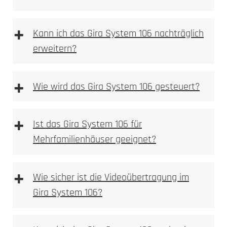
+
Kann ich das Gira System 106 nachträglich
erweitern?
HD-Kamera mit Weitwinkelobjektiv
Montageschale entfernen
Bewegungsmelder mit Push-Benachrichtigung
Im ersten Schritt ist die Montageschale zu
+
Wie wird das Gira System 106 gesteuert?
Gegensprechfunktion über die DoorBird App
entfernen.
Kompatibel mit gängigen Smart-Home-
Aufputzgehäuse und Module befestigen
Systemen (z.B. Alexa)
Das Aufputzgehäuse und die Module in der
+
Ideal für den Einsatz in kleineren Haushalten
Ist das Gira System 106 für
Montageschale befestigen.
Montageschale wieder montieren und
Mehrfamilienhäuser geeignet?
ausrichten
Montageschale wieder montieren; die
D2100E
+
Ausrichtung erfolgt durch das Festdrehen der
Wie sicher ist die Videoübertragung im
Schrauben.
Gira System 106?