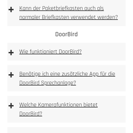
Laser abgetragen
spürbare
+
Kann der Paketbriefkasten auch als
Vertiefung
normaler Briefkasten verwendet werden?
fühlbare, sichtbare Vertiefung
DoorBird
sehr hohe mechanische Beständigkeit
auch bei starker Beanspruchung gut lesbar
+
Wie funktioniert DoorBird?
weniger filigran als Laserbeschriftung, dafür
robuster
optional farblich auslegbar (z. B. Lackfüllung)
+
Benötige ich eine zusätzliche App für die
Typische Einsatzbereiche:
DoorBird Sprechanlage?
+
Welche Kamerafunktionen bietet
Einsatzzweck
DoorBird?
gewünschten Optik
Beanspruchung
Laserbeschriftung