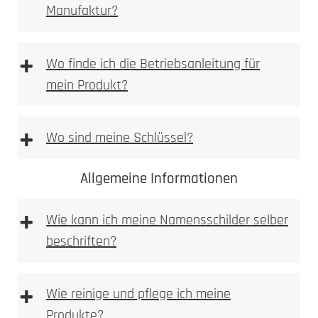
Manufaktur?
[DE | EN] Allgemeine Montagehilfe
downloaden
[PDF Datei 5,2 mb]
+
Wo finde ich die Betriebsanleitung für
mein Produkt?
+
Wo sind meine Schlüssel?
Allgemeine Informationen
+
Wie kann ich meine Namensschilder selber
beschriften?
+
Wie reinige und pflege ich meine
Produkte?