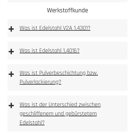
Werkstoffkunde
+
Was ist Edelstahl V2A 1.4301?
+
Was ist Edelstahl 1.4016?
+
Was ist Pulverbeschichtung bzw.
Pulverlackierung?
Mehr dazu
erfahren Sie hier
Ferritischer
Stahl ist im
+
Was ist der Unterschied zwischen
Gegensatz zum austenitischen Stahlsorten stark
geschliffenem und gebürstetem
magnetisch.
Edelstahl?
Durch Flugrost