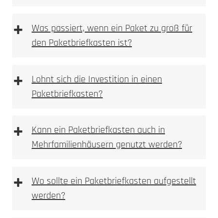
Farbveränderung,
+
Was passiert, wenn ein Paket zu groß für
Anlassmarkierung oder Oxidation
den Paketbriefkasten ist?
keine Vertiefung im Material
sehr feine, kontrastreiche Schriftbilder
ideal für Logos, Namen, Hausnummern und
+
Lohnt sich die Investition in einen
Piktogramme
Paketbriefkasten?
materialschonend, da keine Substanzabtragung
dauerhaft und witterungsbeständig bei
Metallen
+
Kann ein Paketbriefkasten auch in
Mehrfamilienhäusern genutzt werden?
Typische Einsatzbereiche:
+
Wo sollte ein Paketbriefkasten aufgestellt
werden?
mechanisch oder per