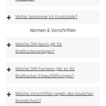
Vorlage Namensschild BASIC Typ 3 & BASIC
Typ 2 [PDF Datei 0,03 mb]
+
Woher bekomme ich Ersatzteile?
Vorlage Sicherheits Namensschild Typ 1 [PDF
Datei 0,03 mb]
Normen & Vorschriften
+
Ersatzteilshop
Welche DIN-Norm gilt für
Briefkastenanlagen?
+
Welche DIN-Formate gibt es für
Briefkasten Einwurföffnungen?
+
Welche Vorschriften regeln den baulichen
Brandschutz?