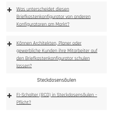
+
Briefkasten Konfigurator
Was unterscheidet diesen
2. Ausmessen
Briefkastenkonfigurator von anderen
Konfiguratoren am Markt?
3D Briefkastenkonfigurator
+
Können Architekten, Planer oder
gewerbliche Kunden ihre Mitarbeiter auf
den Briefkastenkonfigurator schulen
Briefkasten Konfigurator
LED-Leuchte
lassen?
3. Bohren
Steckdosensäulen
Briefkastenkonfigurator
+
FI-Schalter (RCD) in Steckdosensäulen –
3D Briefkasten Konfigurator
Pflicht?
Briefkastenkonfigurator
FI-
Achtung: