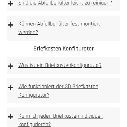
+
einbetoniert
Sind die Abfallbehälter leicht zu reinigen?
2. Ausmessen
2. Tiefe messen
+
Können Abfallbehälter fest montiert
Allgemeine Warnhinweise
werden?
aufgeschraubt
3. Nische ausbrechen
Briefkasten Konfigurator
+
Was ist ein Briefkastenkonfigurator?
Briefkastenkonfigurator
+
4. Anlage einpassen
Wie funktioniert der 3D Briefkasten
3. Bohren
Konfigurator?
3D Briefkasten Konfigurator
+
Kann ich jeden Briefkasten individuell
5. Bohren
konfigurieren?