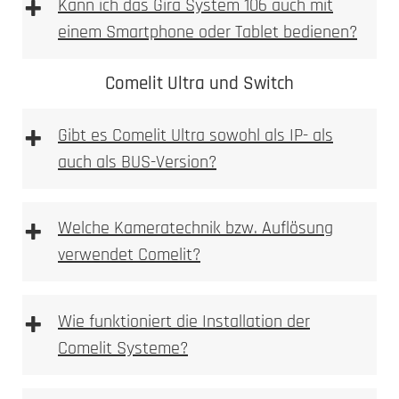
+
Kann ich das Gira System 106 auch mit
einem Smartphone oder Tablet bedienen?
Comelit Ultra und Switch
+
Gibt es Comelit Ultra sowohl als IP- als
auch als BUS-Version?
Hochauflösende HD-Kamera mit
Weitwinkelobjektiv
+
Welche Kameratechnik bzw. Auflösung
Integrierte Bewegungsmelder mit
verwendet Comelit?
umfangreicheren Erkennungsoptionen
Unterstützung für mehrere Eingänge und Türen
Erweiterte Smart-Home-Kompatibilität, inklusive
+
Wie funktioniert die Installation der
KNX und Loxone
Comelit Systeme?
Ideal für größere Wohnanlagen und gewerbliche
Gebäude