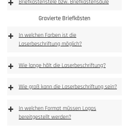
+
Briefkastenstele bzw. Briefkastensäule
Achtung: Keine
Gravierte Briefkästen
essighaltigen Reinigungsmittel verwenden
+
In welchen Farben ist die
Laserbeschriftung möglich?
+
Wie lange hält die Laserbeschriftung?
Sie finden Pflege und Reinigunsprodukte in
+
Wie groß kann die Laserbeschriftung sein?
unserem Pflegeratgeber.
Bitte beachten
+
In welchen Format müssen Logos
bereitgestellt werden?