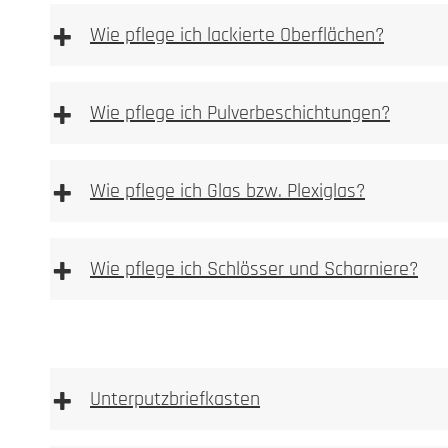
Sie finden Pflege und Reinigunsprodukte in unserem P
+
Wie pflege ich lackierte Oberflächen?
Durch Flugrost ve
Bitte beachten
Bürstrichtung gereinigt werden.
+
essighaltigen Reinigungsmittel verwenden
Wie pflege ich Pulverbeschichtungen?
+
Wie pflege ich Glas bzw. Plexiglas?
+
Wie pflege ich Schlösser und Scharniere?
+
Unterputzbriefkasten