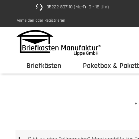
05222 807110 (Mo-Fr. 9 - 16 Uhr)
um Hauptinhalt springen
Zur Hauptnavigation springen
Anmelden
oder
Registrieren
Briefkästen
Paketbox & Paketb
Hi