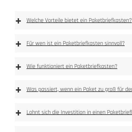
+
Welche Vorteile bietet ein Paketbriefkasten?
Materialoberfläche 
Anlassmarkierung oder Oxidation
+
Für wen ist ein Paketbriefkasten sinnvoll?
keine Vertiefung im Material
sehr feine, kontrastreiche Schriftbilder
+
ideal für Logos, Namen, Hausnummern und Pikto
Wie funktioniert ein Paketbriefkasten?
materialschonend, da keine Substanzabtragung
dauerhaft und witterungsbeständig bei Metallen
+
Was passiert, wenn ein Paket zu groß für de
Typische Einsatzbereiche:
+
Lohnt sich die Investition in einen Paketbrie
mechanisch oder per Las