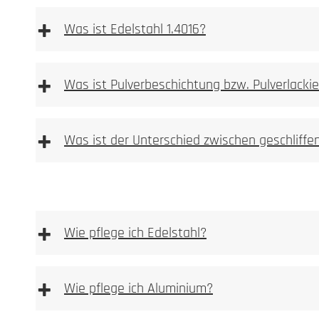
+
Was ist Edelstahl 1.4016?
+
Was ist Pulverbeschichtung bzw. Pulverlacki
stark magnetisch.
+
Was ist der Unterschied zwischen geschliff
Unser Anspruch an ein Manufakturproduk
essighaltigen Reinigungsmittel verwenden
+
Wie pflege ich Edelstahl?
Hier finden Sie eine Übersicht unserer Farben
+
Wie pflege ich Aluminium?