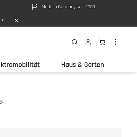
Made in Germany seit 2003
Warenkorb ent
ektromobilität
Haus & Garten
Out
k
ck.