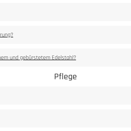
Staub darf niem
Ferritischer
S
erung?
milden Reiniger
enem und gebürstetem Edelstahl?
t ist, dass dieses ein Leben lang hält.
Pflege
Unser Anspruch an ein Manufakturprodukt ist, 
Achtung