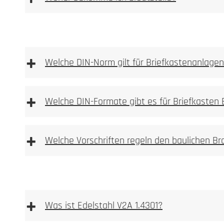
Ersatzteilshop
+
Welche DIN-Norm gilt für Briefkastenanlage
+
Welche DIN-Formate gibt es für Briefkasten
Durch Flugrost ve
+
Bürstrichtung gereinigt werden.
Welche Vorschriften regeln den baulichen B
+
Was ist Edelstahl V2A 1.4301?