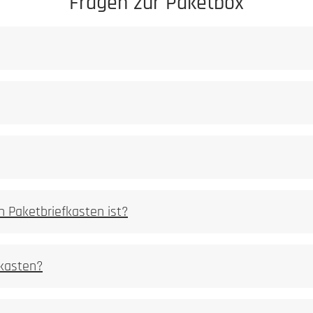
Fragen zur Paketbox
gezielt verändert
gramme
n Paketbriefkasten ist?
fkasten?
er abgetragen
spürbare Vertiefung