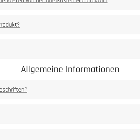
Briefkästen von der Briefkasten Manufaktur?
PDF Datei 5,2 mb]
Produkt?
Allgemeine Informationen
eschriften?
 [PDF Datei 0,03 mb]
ei 0,03 mb]