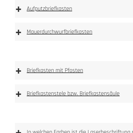
+
Aufputzbriefkasten
+
Mauerdurchwurfbriefkasten
+
Briefkasten mit Pfosten
+
Briefkastenstele bzw. Briefkastensäule
In welchen Farben ist die Laserbeschriftung