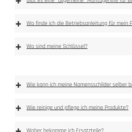
+
Gibt es eine "allgemeine" Montagehilfe für 
[DE | EN] Allgemeine Montagehilfe downloaden
[
+
Wo finde ich die Betriebsanleitung für mein 
+
Wo sind meine Schlüssel?
+
Wie kann ich meine Namensschilder selber b
+
Wie reinige und pflege ich meine Produkte?
Vorlage Namensschild BASIC Typ 3 & BASIC Typ 2
Vorlage Sicherheits Namensschild Typ 1 [PDF Dat
+
Woher bekomme ich Ersatzteile?