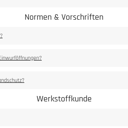
Normen & Vorschriften
n?
 Einwurföffnungen?
rursachte Korrosionserscheinungen sind von der Gewährleistung au
randschutz?
Werkstoffkunde
Achtung