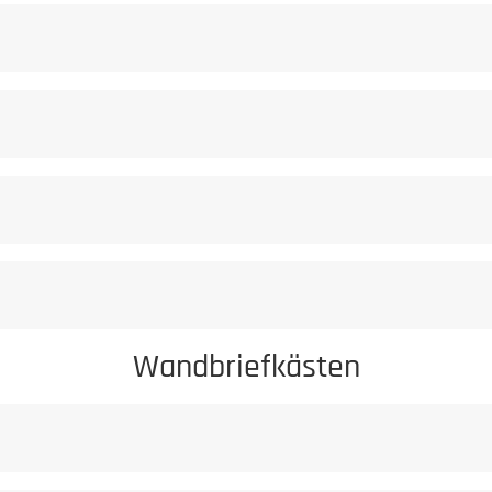
flegeratgeber.
rursachte Korrosionserscheinungen sind von der Gewährleistung au
milden Reiniger
Staub darf niem
Wandbriefkästen